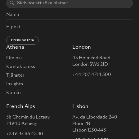
Prenumerera
Athena
London
Om oss
45 Holmead Road
London SW6 2JD
Kontakta oss
+44 207 4714 500
Tjänster
Insights
Karriär
French Alps
Lisbon
5b Chemin du Letsay
Av. da Liberdade 240
74940 Annecy
Floor 2B
Lisbon 1250-148
+33 6 35 66 43 30