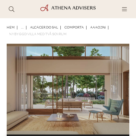
FOTON
BROSCHYR
DELA
HEM
...
ALCÁCER DO SAL
COMPORTA
AAAO296
NYBYGGD VILLA MED TVÅ SOVRUM