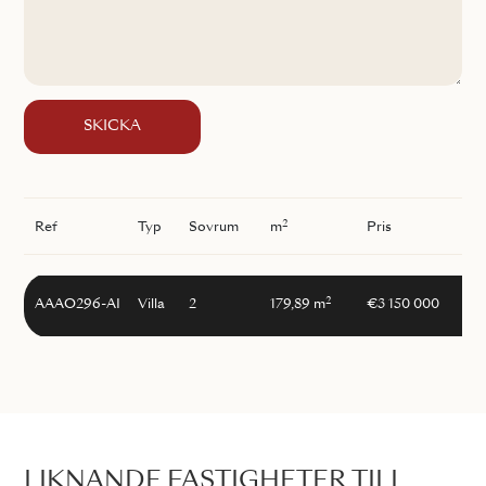
SKICKA
2
Ref
Typ
Sovrum
m
Pris
2
AAAO296-AI
Villa
2
179,89 m
€3 150 000
LIKNANDE FASTIGHETER TILL