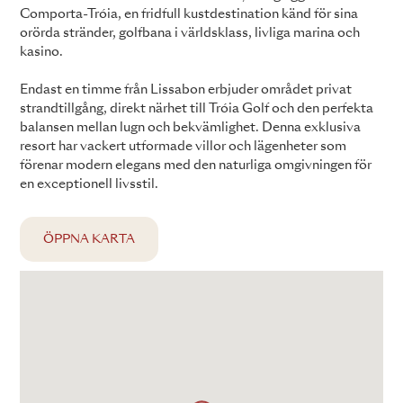
Comporta-Tróia, en fridfull kustdestination känd för sina
orörda stränder, golfbana i världsklass, livliga marina och
kasino.
Endast en timme från Lissabon erbjuder området privat
strandtillgång, direkt närhet till Tróia Golf och den perfekta
balansen mellan lugn och bekvämlighet. Denna exklusiva
resort har vackert utformade villor och lägenheter som
förenar modern elegans med den naturliga omgivningen för
en exceptionell livsstil.
ÖPPNA KARTA