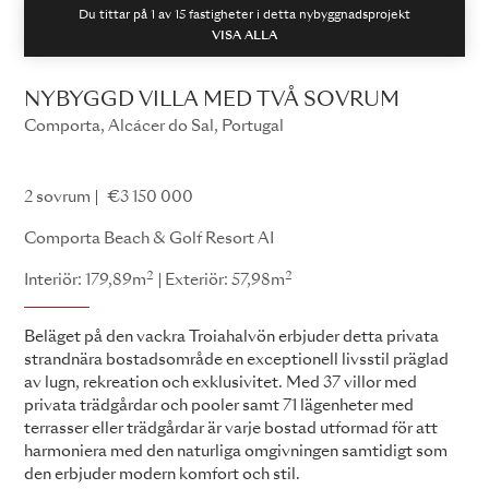
Du tittar på 1 av
15
fastigheter i detta nybyggnadsprojekt
VISA ALLA
NYBYGGD VILLA MED TVÅ SOVRUM
Comporta, Alcácer do Sal, Portugal
Comporta Beach and Golf Resort
2 sovrum
€3 150 000
Comporta Beach & Golf Resort AI
2
2
Interiör: 179,89m
Exteriör: 57,98m
Beläget på den vackra Troiahalvön erbjuder detta privata
strandnära bostadsområde en exceptionell livsstil präglad
av lugn, rekreation och exklusivitet. Med 37 villor med
privata trädgårdar och pooler samt 71 lägenheter med
terrasser eller trädgårdar är varje bostad utformad för att
harmoniera med den naturliga omgivningen samtidigt som
den erbjuder modern komfort och stil.