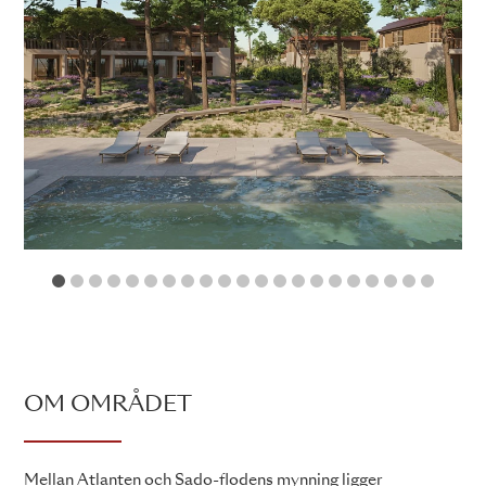
1
2
3
4
5
6
7
8
9
10
11
12
13
14
15
16
17
18
19
2
OM OMRÅDET
Mellan Atlanten och Sado-flodens mynning ligger