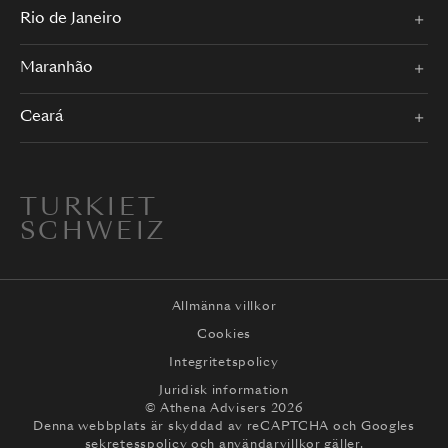
Rio de Janeiro
Maranhão
Ceará
TURKIET
SCHWEIZ
Allmänna villkor
Cookies
Integritetspolicy
Juridisk information
© Athena Advisers 2026
Denna webbplats är skyddad av reCAPTCHA och
Googles
sekretesspolicy
och
användarvillkor
gäller.