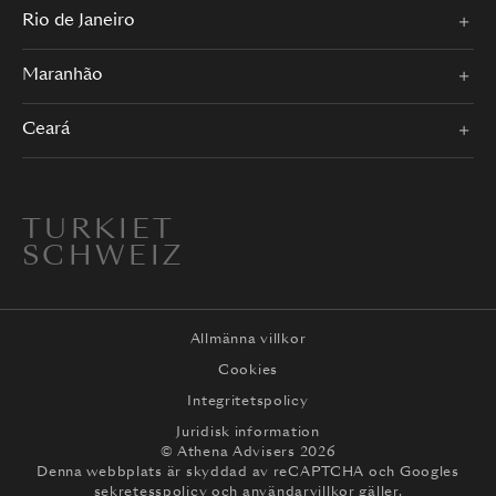
Rio de Janeiro
Maranhão
Ceará
TURKIET
SCHWEIZ
Allmänna villkor
Cookies
Integritetspolicy
Juridisk information
© Athena Advisers 2026
Denna webbplats är skyddad av reCAPTCHA och
Googles
sekretesspolicy
och
användarvillkor
gäller.