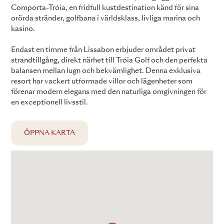
Comporta-Tróia, en fridfull kustdestination känd för sina
orörda stränder, golfbana i världsklass, livliga marina och
kasino.
Endast en timme från Lissabon erbjuder området privat
strandtillgång, direkt närhet till Tróia Golf och den perfekta
balansen mellan lugn och bekvämlighet. Denna exklusiva
resort har vackert utformade villor och lägenheter som
förenar modern elegans med den naturliga omgivningen för
en exceptionell livsstil.
ÖPPNA KARTA