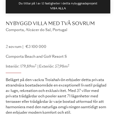
Du tittar på 1 av
15
fastigheter i detta nybyggnadsprojekt
VISA ALLA
NYBYGGD VILLA MED TVÅ SOVRUM
Comporta, Alcácer do Sal, Portugal
Comporta Beach and Golf Resort
2 sovrum
€3 100 000
Comporta Beach and Golf Resort S
2
2
Interiör: 179,89m
Exteriör: 57,98m
Beläget på den vackra Troiahalvön erbjuder detta privata
strandnära bostadsområde en exceptionell livsstil präglad
av lugn, rekreation och exklusivitet. Med 37 villor med
privata trädgårdar och pooler samt 71 lägenheter med
terrasser eller trädgårdar är varje bostad utformad för att
harmoniera med den naturliga omgivningen samtidigt som
den erbjuder modern komfort och stil.