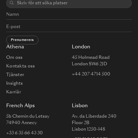
Prenumerera
Athena
London
Om oss
45 Holmead Road
London SW6 2JD
Kontakta oss
+44 207 4714 500
Tjänster
Insights
Karriär
French Alps
Lisbon
5b Chemin du Letsay
Av. da Liberdade 240
74940 Annecy
Floor 2B
Lisbon 1250-148
+33 6 35 66 43 30