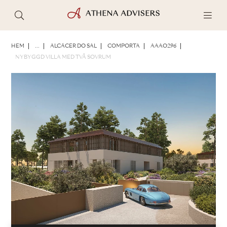
FOTON
BROSCHYR
DELA
HEM
...
ALCÁCER DO SAL
COMPORTA
AAAO296
NYBYGGD VILLA MED TVÅ SOVRUM