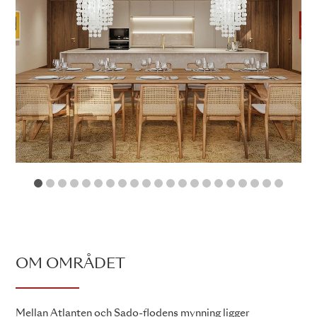
1
2
3
4
5
6
7
8
9
10
11
12
13
14
15
16
17
18
19
2
OM OMRÅDET
Mellan Atlanten och Sado-flodens mynning ligger