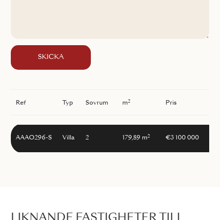
SKICKA
2
Ref
Typ
Sovrum
m
Pris
2
AAAO296-S
Villa
2
179,89 m
€3 100 000
LIKNANDE FASTIGHETER TILL