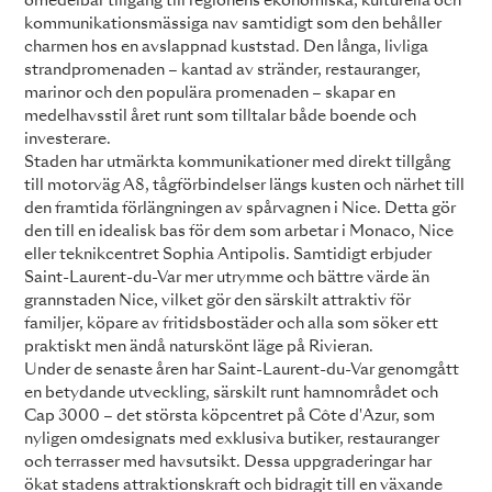
omedelbar tillgång till regionens ekonomiska, kulturella och
kommunikationsmässiga nav samtidigt som den behåller
charmen hos en avslappnad kuststad. Den långa, livliga
strandpromenaden – kantad av stränder, restauranger,
marinor och den populära promenaden – skapar en
medelhavsstil året runt som tilltalar både boende och
investerare.
Staden har utmärkta kommunikationer med direkt tillgång
till motorväg A8, tågförbindelser längs kusten och närhet till
den framtida förlängningen av spårvagnen i Nice. Detta gör
den till en idealisk bas för dem som arbetar i Monaco, Nice
eller teknikcentret Sophia Antipolis. Samtidigt erbjuder
Saint-Laurent-du-Var mer utrymme och bättre värde än
grannstaden Nice, vilket gör den särskilt attraktiv för
familjer, köpare av fritidsbostäder och alla som söker ett
praktiskt men ändå naturskönt läge på Rivieran.
Under de senaste åren har Saint-Laurent-du-Var genomgått
en betydande utveckling, särskilt runt hamnområdet och
Cap 3000 – det största köpcentret på Côte d'Azur, som
nyligen omdesignats med exklusiva butiker, restauranger
och terrasser med havsutsikt. Dessa uppgraderingar har
ökat stadens attraktionskraft och bidragit till en växande