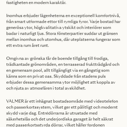
fastigheten en modern karaktär.
Inomhus erbjuder lägenheterna en exceptionell komfortnivå,
från smart utformade ettor till rymliga fyror. Varje bostad har
generösa ytor, högkvalitativa ytskikt och interiörer som
badar i naturligt ljus. Stora fönsterpartier suddar ut gränsen
mellan inomhus och utomhus, där uteplatserna fungerar som
ett extra rum året runt.
Omgivna av grönska får de boende tillgång till frodiga,
trädkantade grönområden, en terrasserad fruktträdgård och
en gemensam pool, allt tillgängligt via en gångstig som
känns som en privat oas. Skyddade från stadens puls
erbjuder dessa gemensamma ytor möjlighet att koppla av
och njuta av atmosfären i total avskildhet.
VALMER är ett inhägnat bostadsområde med videotelefon
och passerkortssystem, vilket ger ett pålitligt och modernt
skydd varje dag. Entrédörrarna är utrustade med
säkerhetslås och det underjordiska garaget är helt säkrat
med passerkortsstyrda dörrar, vilket håller fordonen