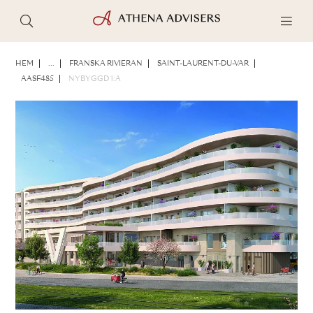
FOTON
BROSCHYR
DELA
HEM
...
FRANSKA RIVIERAN
SAINT-LAURENT-DU-VAR
AASF485
NYBYGGD 1:A