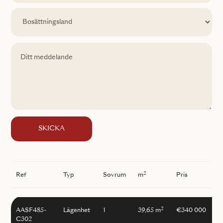
SKICKA
2
Ref
Typ
Sovrum
m
Pris
2
AASF485-
Lägenhet
1
39,65 m
€340 000
C302