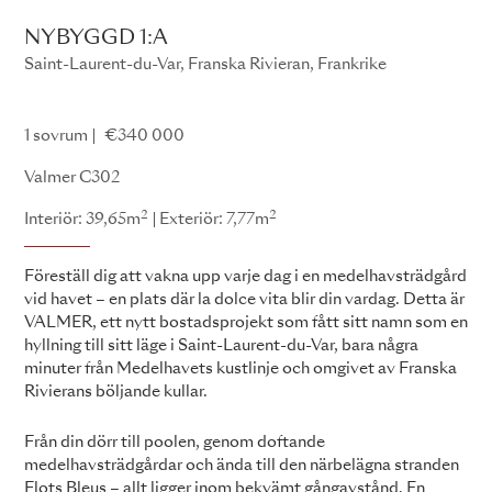
NYBYGGD 1:A
Saint-Laurent-du-Var, Franska Rivieran, Frankrike
Valmer
1 sovrum
€340 000
Valmer C302
2
2
Interiör: 39,65m
Exteriör: 7,77m
Föreställ dig att vakna upp varje dag i en medelhavsträdgård
vid havet – en plats där la dolce vita blir din vardag. Detta är
VALMER, ett nytt bostadsprojekt som fått sitt namn som en
hyllning till sitt läge i Saint-Laurent-du-Var, bara några
minuter från Medelhavets kustlinje och omgivet av Franska
Rivierans böljande kullar.
Från din dörr till poolen, genom doftande
medelhavsträdgårdar och ända till den närbelägna stranden
Flots Bleus – allt ligger inom bekvämt gångavstånd. En