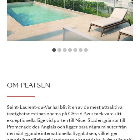
1
2
3
4
5
6
7
OM PLATSEN
Saint-Laurent-du-Var har blivit en av de mest attraktiva
fastighetsdestinationerna på Côte d'Azur tack vare sitt
exceptionella läge vid porten till Nice. Staden gränsar till
Promenade des Anglais och ligger bara några minuter från
den närliggande internationella flygplatsen, vilket ger