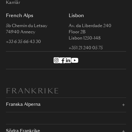
Karriär
French Alps
Lisbon
5b Chemin du Letsay
Av. da Liberdade 240
74940 Annecy
Floor 2B
Lisbon 1250-148
+33 6 35 66 43 30
+351 21 240 05 75
FRANKRIKE
Franska Alperna
Södra Frankrike