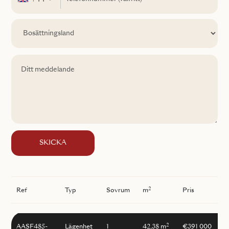
SKICKA
2
Ref
Typ
Sovrum
m
Pris
2
AASF485-
Lägenhet
1
42,38 m
€391 000