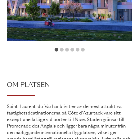
1
2
3
4
5
6
OM PLATSEN
Saint-Laurent-du-Var har blivit en av de mest attraktiva
fastighetsdestinationerna på Côte d'Azur tack vare sitt
exceptionella läge vid porten till Nice. Staden gränsar till
Promenade des Anglais och ligger bara några minuter från
den närliggande internationella flygplatsen, vilket ger