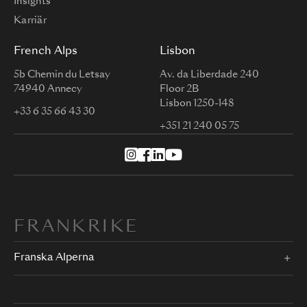
Insights
Karriär
French Alps
Lisbon
5b Chemin du Letsay
Av. da Liberdade 240
74940 Annecy
Floor 2B
Lisbon 1250-148
+33 6 35 66 43 30
+351 21 240 05 75
FRANKRIKE
Franska Alperna