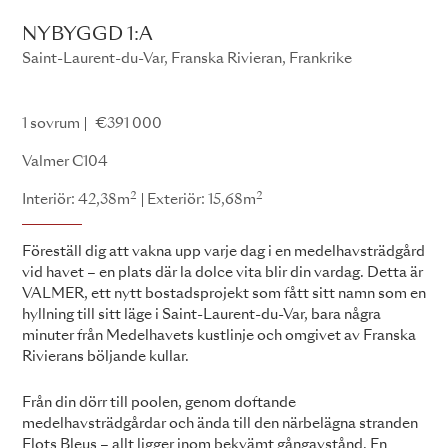
NYBYGGD 1:A
Saint-Laurent-du-Var, Franska Rivieran, Frankrike
Valmer
1 sovrum
€391 000
Valmer C104
2
2
Interiör: 42,38m
Exteriör: 15,68m
Föreställ dig att vakna upp varje dag i en medelhavsträdgård
vid havet – en plats där la dolce vita blir din vardag. Detta är
VALMER, ett nytt bostadsprojekt som fått sitt namn som en
hyllning till sitt läge i Saint-Laurent-du-Var, bara några
minuter från Medelhavets kustlinje och omgivet av Franska
Rivierans böljande kullar.
Från din dörr till poolen, genom doftande
medelhavsträdgårdar och ända till den närbelägna stranden
Flots Bleus – allt ligger inom bekvämt gångavstånd. En