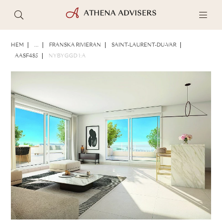
FOTON
BROSCHYR
DELA
HEM
...
FRANSKA RIVIERAN
SAINT-LAURENT-DU-VAR
AASF485
NYBYGGD 1:A