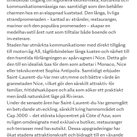
omedelbar tillgång till regionens ekonomiska, kulturella och
kommunikationsmässiga nav samtidigt som den behåller
charmen hos en avslappnad kuststad. Den långa, livliga
strandpromenaden – kantad av stränder, restauranger,
marinor och den populära promenaden – skapar en
medelhavsstil året runt som tilltalar både boende och
investerare.
Staden har utmärkta kommunikationer med direkt tillgång
till motorväg A8, tågförbindelser längs kusten och närhet till
den framtida förlängningen av spårvagnen i Nice. Detta gör
den till en idealisk bas för dem som arbetar i Monaco, Nice
eller teknikcentret Sophia Antipolis. Samtidigt erbjuder
Saint-Laurent-du-Var mer utrymme och bättre värde än
grannstaden Nice, vilket gör den särskilt attraktiv för
familjer, fritidshusköpare och alla som söker ett praktiskt
men ändå naturskönt läge på Rivieran.
Under de senaste åren har Saint-Laurent-du-Var genomgått
en betydande utveckling, särskilt kring hamnområdet och
Cap 3000 – det största köpcentret på Côte d'Azur, som
nyligen omdesignats med exklusiva butiker, restauranger
och terrasser med havsutsikt. Dessa uppgraderingar har
ökat stadens attraktionskraft och bidragit till en växande