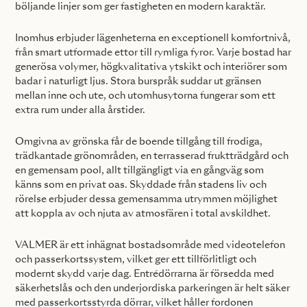
böljande linjer som ger fastigheten en modern karaktär.
Inomhus erbjuder lägenheterna en exceptionell komfortnivå,
från smart utformade ettor till rymliga fyror. Varje bostad har
generösa volymer, högkvalitativa ytskikt och interiörer som
badar i naturligt ljus. Stora burspråk suddar ut gränsen
mellan inne och ute, och utomhusytorna fungerar som ett
extra rum under alla årstider.
Omgivna av grönska får de boende tillgång till frodiga,
trädkantade grönområden, en terrasserad fruktträdgård och
en gemensam pool, allt tillgängligt via en gångväg som
känns som en privat oas. Skyddade från stadens liv och
rörelse erbjuder dessa gemensamma utrymmen möjlighet
att koppla av och njuta av atmosfären i total avskildhet.
VALMER är ett inhägnat bostadsområde med videotelefon
och passerkortssystem, vilket ger ett tillförlitligt och
modernt skydd varje dag. Entrédörrarna är försedda med
säkerhetslås och den underjordiska parkeringen är helt säker
med passerkortsstyrda dörrar, vilket håller fordonen