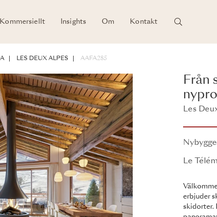
Kommersiellt
Insights
Om
Kontakt
NA
LES DEUX ALPES
AAFA285
Från s
nypro
Les Deux
Le Télém
Nybygg
Le Télé
Välkommen 
erbjuder s
skidorter.