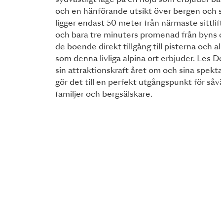
sydvästligt läge på en höjd som erbjuder bå
och en hänförande utsikt över bergen och 
ligger endast 50 meter från närmaste sittlif
och bara tre minuters promenad från byns c
de boende direkt tillgång till pisterna och 
som denna livliga alpina ort erbjuder. Les D
sin attraktionskraft året om och sina spekta
gör det till en perfekt utgångspunkt för så
familjer och bergsälskare.