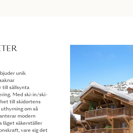
ETER
rbjuder unik
 saknar
till sällsynta
ring. Med ski-in/ski-
et till skidortens
 uthyrning om så
anterar modern
 läget säkerställer
nskraft, vare sig det