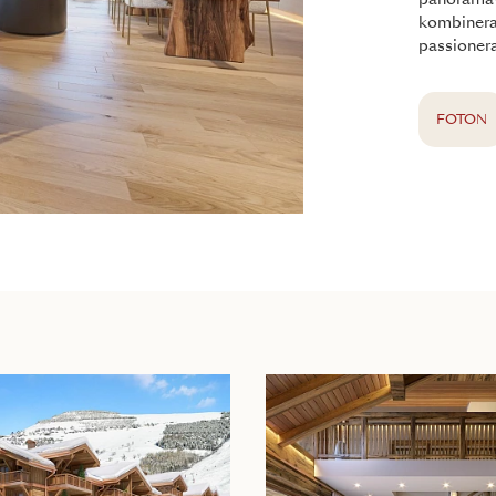
panoramavy
kombinerar
passionera
FOTON