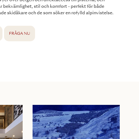
er över bergen och direktaccess till pisterna, och
 bekvämlighet, stil och komfort - perfekt för både
de skidåkare och de som söker en rofylld alpinvistelse.
FRÅGA NU