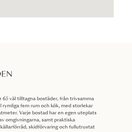
DEN
 65 väl tilltagna bostäder, från trivsamma
l rymliga fem rum och kök, med storlekar
ratmeter. Varje bostad har en egen uteplats
a av omgivningarna, samt praktiska
llarförråd, skidförvaring och fullutrustat