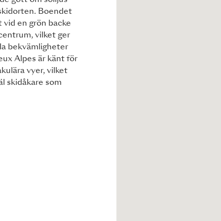
de gott om solljus
skidorten. Boendet
t vid en grön backe
entrum, vilket ger
alla bekvämligheter
eux Alpes är känt för
kulära vyer, vilket
väl skidåkare som