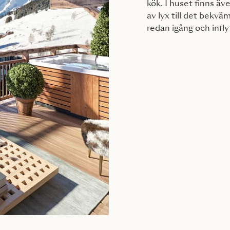
kök. I huset finns ä
av lyx till det bekvä
redan igång och inflyt