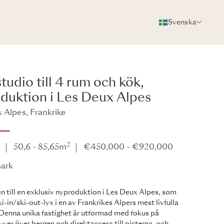
Svenska
FOTON
BROSCHYR
DELA
tudio till 4 rum och kök,
duktion i Les Deux Alpes
 Alpes, Frankrike
ark
2
e
50,6 - 85,65m
€450,000 - €920,000
mark
till en exklusiv nyproduktion i Les Deux Alpes, som
ki-in/ski-out-lyx i en av Frankrikes Alpers mest livfulla
 Denna unika fastighet är utformad med fokus på