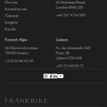
Om oss
45 Holmead Road
London SW6 2JD
Kontakta oss
+44 207 4714 500
Tjänster
Insights
Karriär
French Alps
Lisbon
5b Chemin du Letsay
Av. da Liberdade 240
74940 Annecy
Floor 2B
Lisbon 1250-148
+33 6 35 66 43 30
+351 21 240 05 75
FRANKRIKE