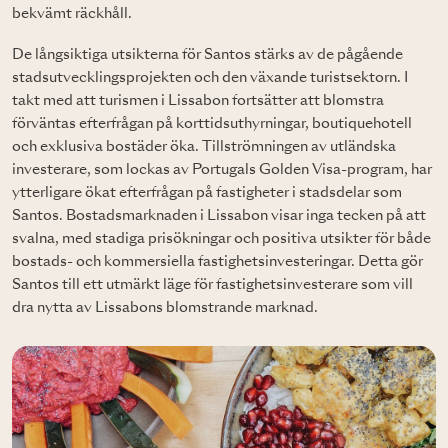
bekvämt räckhåll.
De långsiktiga utsikterna för Santos stärks av de pågående
stadsutvecklingsprojekten och den växande turistsektorn. I
takt med att turismen i Lissabon fortsätter att blomstra
förväntas efterfrågan på korttidsuthyrningar, boutiquehotell
och exklusiva bostäder öka. Tillströmningen av utländska
investerare, som lockas av Portugals Golden Visa-program, har
ytterligare ökat efterfrågan på fastigheter i stadsdelar som
Santos. Bostadsmarknaden i Lissabon visar inga tecken på att
svalna, med stadiga prisökningar och positiva utsikter för både
bostads- och kommersiella fastighetsinvesteringar. Detta gör
Santos till ett utmärkt läge för fastighetsinvesterare som vill
dra nytta av Lissabons blomstrande marknad.