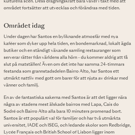
kulturella scen. Dess dragningskraft bara växer i takt med att
området fortsätter att utvecklas och förändras med tiden.
Området idag
Under dagen har Santos en byliknande atmosfär med nya
kaféer som dyker upp hela tiden, en bondemarknad, lokalt ägda
butiker och en ständigt växande samling restauranger som
serverar rätter från världens alla hörn - du kommer aldrig att få
slut på matställen! Även om det inte har samma 24-timmars
festanda som grannstadsdelen Bairro Alto, har Santos ett
utmärkt nattliv med gott om barer för att njuta av drinkar med
vänner och familj.
En av de fantastiska sakerna med Santos är att det ligger nära
några av stadens mest älskade bairros med Lapa, Cais do
Sodré och Bairro Alto alla bara 10 minuters promenad bort.
Santos är ett populärt val för familjer och har två utmärkta
universitet, IADE och ISEG, och ledande skolor som Redbridge,
Lycée Français och British School of Lisbon ligger inom