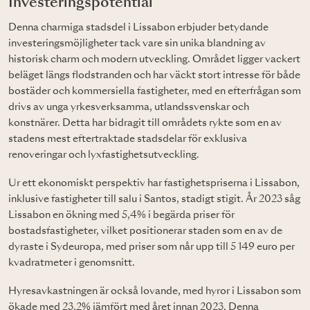
Investeringspotential
Denna charmiga stadsdel i Lissabon erbjuder betydande
investeringsmöjligheter tack vare sin unika blandning av
historisk charm och modern utveckling. Området ligger vackert
beläget längs flodstranden och har väckt stort intresse för både
bostäder och kommersiella fastigheter, med en efterfrågan som
drivs av unga yrkesverksamma, utlandssvenskar och
konstnärer. Detta har bidragit till områdets rykte som en av
stadens mest eftertraktade stadsdelar för exklusiva
renoveringar och lyxfastighetsutveckling.
Ur ett ekonomiskt perspektiv har fastighetspriserna i Lissabon,
inklusive fastigheter till salu i Santos, stadigt stigit. År 2023 såg
Lissabon en ökning med 5,4% i begärda priser för
bostadsfastigheter, vilket positionerar staden som en av de
dyraste i Sydeuropa, med priser som når upp till 5 149 euro per
kvadratmeter i genomsnitt.
Hyresavkastningen är också lovande, med hyror i Lissabon som
ökade med 23,2% jämfört med året innan 2023. Denna