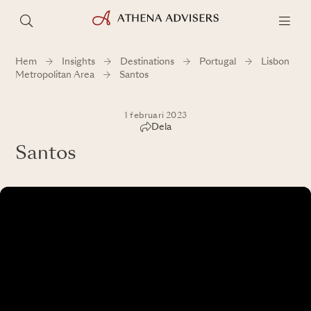
Hem
Insights
Destinations
Portugal
Lisbon
Metropolitan Area
Santos
1 februari 2023
Dela
Santos