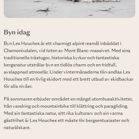
Byn idag
Byn Les Houches är ett charmigt alpint resmål inbäddat i
Chamonixdalen, vid foten av Mont Blanc-massivet. Med sina
traditionella trästugor, historiska kyrkor och fantastiska
bergsnatur utstrålar byn en tidlös charm och en fridfull,
avslappnad atmosfär. Under vintermånaderna förvandlas Les
Houches till en livlig skidort med ett brett utbud av skidbackar
för alla nivåer.
På sommaren erbjuder området en mängd utomhusaktiviteter,
från vandring och mountainbike till klättring och paragliding.
Med sin fantastiska natur, sitt rika kulturarv och sin varma
gästfrihet är Les Houches ett måste för bergsentusiaster och
naturälskare.