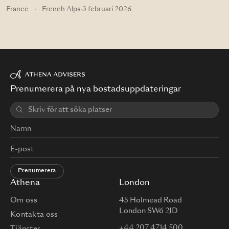
France
·
French Alps
·
3 februari 2026
Prenumerera på nya bostadsuppdateringar
Prenumerera
Athena
London
Om oss
45 Holmead Road
London SW6 2JD
Kontakta oss
+44 207 4714 500
Tjänster