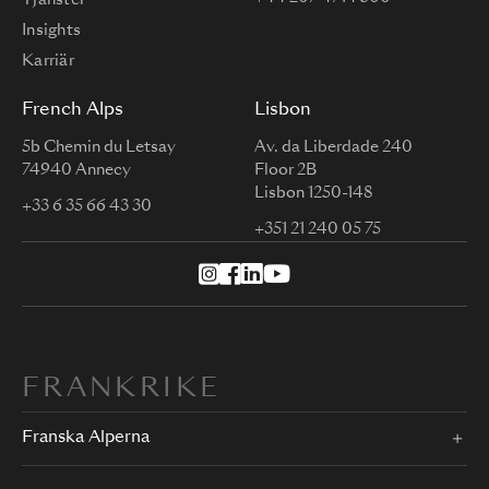
Insights
Karriär
French Alps
Lisbon
5b Chemin du Letsay
Av. da Liberdade 240
74940 Annecy
Floor 2B
Lisbon 1250-148
+33 6 35 66 43 30
+351 21 240 05 75
FRANKRIKE
Franska Alperna