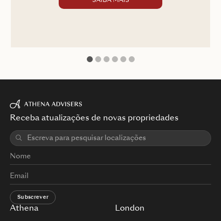
SAIBA MAIS
1
2
3
4
5
6
Receba atualizações de novas propriedades
Subscrever
Athena
London