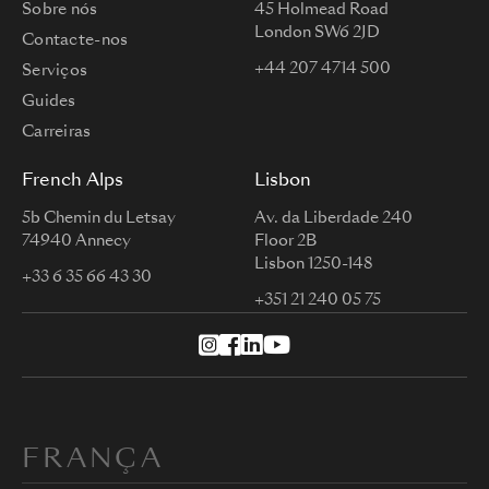
Sobre nós
45 Holmead Road
London SW6 2JD
Contacte-nos
+44 207 4714 500
Serviços
Guides
Carreiras
French Alps
Lisbon
5b Chemin du Letsay
Av. da Liberdade 240
74940 Annecy
Floor 2B
Lisbon 1250-148
+33 6 35 66 43 30
+351 21 240 05 75
FRANÇA