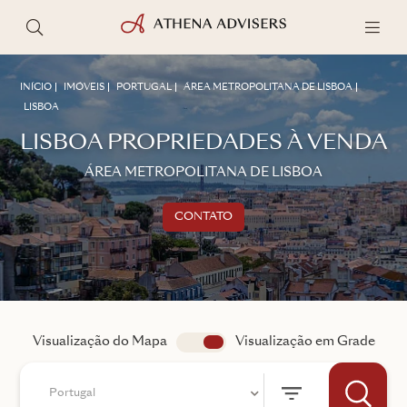
INÍCIO
IMÓVEIS
PORTUGAL
ÁREA METROPOLITANA DE LISBOA
LISBOA
LISBOA PROPRIEDADES À VENDA
ÁREA METROPOLITANA DE LISBOA
CONTATO
Entre em contacto
FALE COM UM CONSULTOR
Visualização do Mapa
app.search.view
Visualização em Grade
Portugal