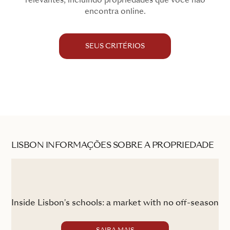
relevantes, incluindo propriedades que você não
encontra online.
SEUS CRITÉRIOS
LISBON INFORMAÇÕES SOBRE A PROPRIEDADE
L
Inside Lisbon's schools: a market with no off-season