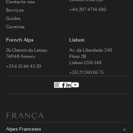
Contacte-nos
+44 207 4714 500
Serviços
Guides
Carreiras
French Alps
Lisbon
5b Chemin du Letsay
Av. da Liberdade 240
74940 Annecy
Floor 2B
Lisbon 1250-148
+33 6 35 66 43 30
+351 21 240 05 75
FRANÇA
Alpes Franceses