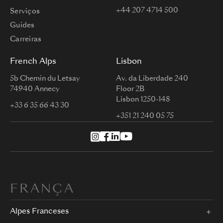
+44 207 4714 500
Serviços
Guides
Carreiras
French Alps
Lisbon
5b Chemin du Letsay
Av. da Liberdade 240
74940 Annecy
Floor 2B
Lisbon 1250-148
+33 6 35 66 43 30
+351 21 240 05 75
FRANÇA
Alpes Franceses