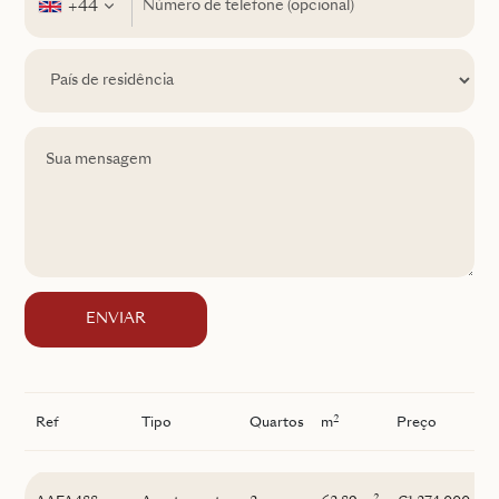
+44
ENVIAR
2
Ref
Tipo
Quartos
m
Preço
I
2