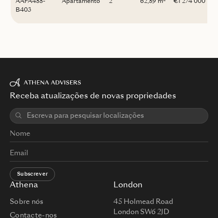
AAFA488-
Apartamento
2
62,89 m
€1 274 000
B403
Receba atualizações de novas propriedades
Subscrever
Athena
London
Sobre nós
45 Holmead Road
London SW6 2JD
Contacte-nos