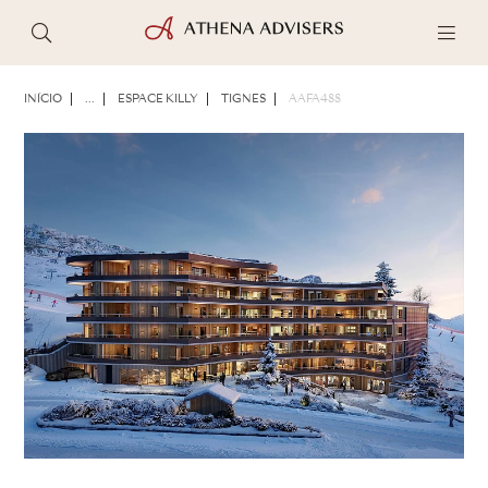
FOTOS
BROCHURA
COMPARTILHAR
INÍCIO
...
ESPACE KILLY
TIGNES
AAFA488