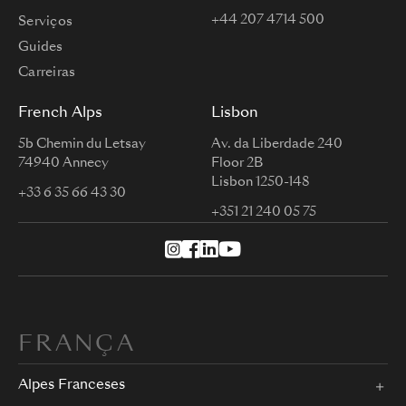
+44 207 4714 500
Serviços
Guides
Carreiras
French Alps
Lisbon
5b Chemin du Letsay
Av. da Liberdade 240
74940 Annecy
Floor 2B
Lisbon 1250-148
+33 6 35 66 43 30
+351 21 240 05 75
FRANÇA
Alpes Franceses