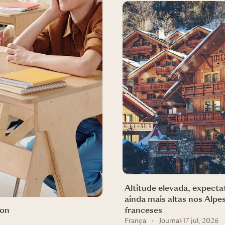
Altitude elevada, expecta
ainda mais altas nos Alpe
son
franceses
França
·
Journal
·
17 jul, 2026