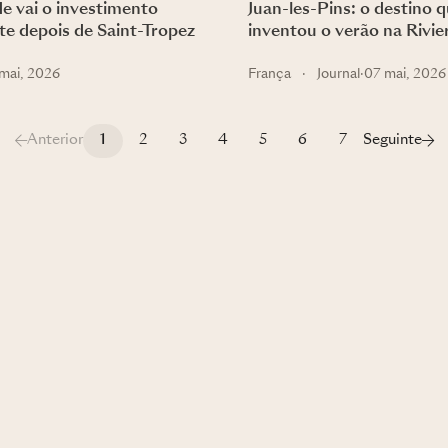
e vai o investimento
Juan-les-Pins: o destino 
nte depois de Saint-Tropez
inventou o verão na Rivie
mai, 2026
França
·
Journal
·
07 mai, 2026
Anterior
1
2
3
4
5
6
7
Seguinte