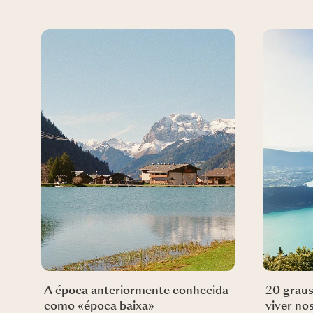
A época anteriormente conhecida
20 graus
como «época baixa»
viver no