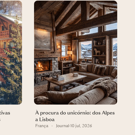
tivas
À procura do unicórnio: dos Alpes
s
a Lisboa
França
·
Journal
·
10 jul, 2026