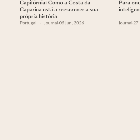
Capifórnia: Como a Costa da
Para ond
Caparica está a reescrever a sua
intelige
própria história
Portugal
·
Journal
·
05 jun, 2026
Journal
·
27 