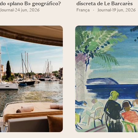
do «plano B» geográfico?
discreta de Le Barcarès
Journal
·
24 jun, 2026
França
·
Journal
·
19 jun, 2026