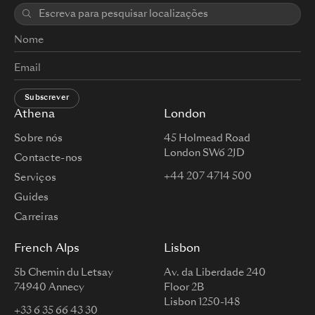
Subscrever
Athena
London
Sobre nós
45 Holmead Road
London SW6 2JD
Contacte-nos
+44 207 4714 500
Serviços
Guides
Carreiras
French Alps
Lisbon
5b Chemin du Letsay
Av. da Liberdade 240
74940 Annecy
Floor 2B
Lisbon 1250-148
+33 6 35 66 43 30