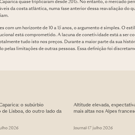
Caparica quase triplicaram desde 2015. No entanto, o mercado pe
eis da costa atlântica, numa fase anterior dessa reavaliação do 
riam.
 com um horizonte de 10 a 15 anos, o argumento é simples. O estilo
tucional está comprometido. A lacuna de conetividade está a ser 
totalmente tudo isto nos preços. Durante a maior parte da sua histór
ido pelas limitações de outras pessoas. Essa definição foi discret
Caparica: o subúrbio
Altitude elevada, expectativ
 de Lisboa, do outro lado da
mais altas nos Alpes frances
julho 2026
Journal
·
17 julho 2026