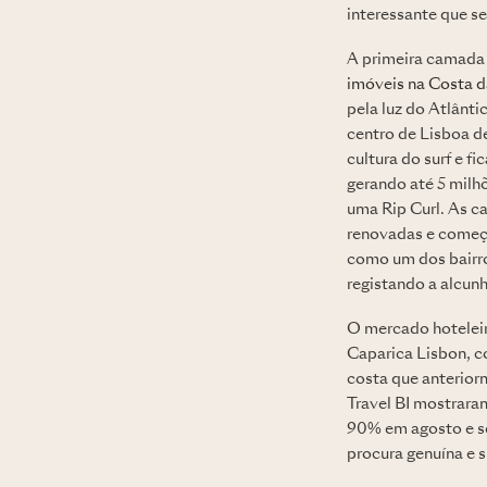
interessante que s
A primeira camada 
imóveis na Costa d
pela luz do Atlânti
centro de Lisboa d
cultura do surf e f
gerando até 5 milh
uma Rip Curl. As c
renovadas e começa
como um dos bairros
registando a alcunh
O mercado hoteleir
Caparica Lisbon, c
costa que anterior
Travel BI mostrara
90% em agosto e s
procura genuína e 