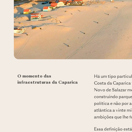
O momento das
Há um tipo particul
infraestruturas da Caparica
Costa da Caparica 
Novo de Salazar mo
construindo parque
política e não por 
atlântica a vinte m
ambições que lhe f
Essa definição está