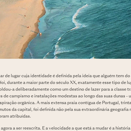
ar de lugar cuja identidade é definida pela ideia que alguém tem do 
foi, durante a maior parte do século XX, exatamente esse tipo de l
ldou-a deliberadamente como um destino de lazer para a classe tr
s de campismo e instalações modestas ao longo das suas dunas - u
aspiração orgânica. A mais extensa praia contígua de Portugal, trin
inutos da capital, foi definida não pela sua extraordinária geografi
oram atribuídas.
 agora a ser reescrita. E a velocidade a que está a mudar é a história