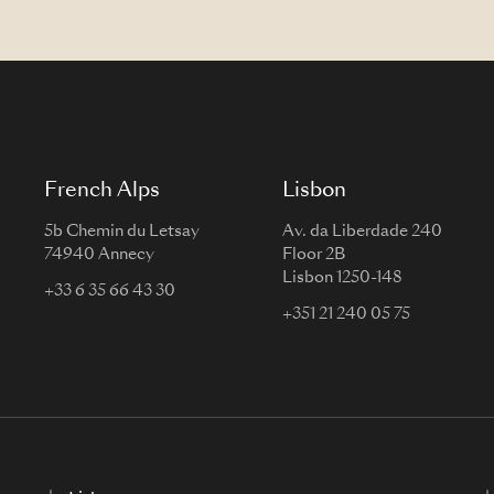
French Alps
Lisbon
5b Chemin du Letsay
Av. da Liberdade 240
74940 Annecy
Floor 2B
Lisbon 1250-148
+33 6 35 66 43 30
+351 21 240 05 75