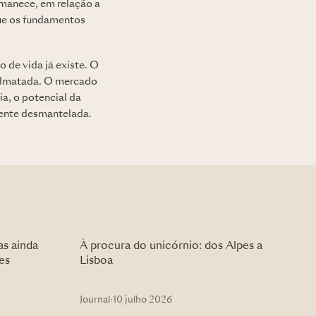
rmanece, em relação a
que os fundamentos
 de vida já existe. O
colmatada. O mercado
ia, o potencial da
amente desmantelada.
as ainda
À procura do unicórnio: dos Alpes a
es
Lisboa
Journal
·
10 julho 2026