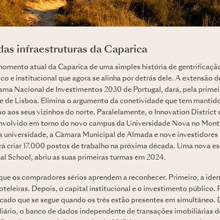
s infraestruturas da Caparica
momento atual da Caparica de uma simples história de gentrificação
 e institucional que agora se alinha por detrás dele. A extensão d
ama Nacional de Investimentos 2030 de Portugal, dará, pela primei
ede de Lisboa. Elimina o argumento da conetividade que tem mant
o aos seus vizinhos do norte. Paralelamente, o Innovation District
senvolvido em torno do novo campus da Universidade Nova no Mont
a universidade, a Câmara Municipal de Almada e nove investidores
rá criar 17.000 postos de trabalho na próxima década. Uma nova esc
al School, abriu as suas primeiras turmas em 2024.
que os compradores sérios aprendem a reconhecer. Primeiro, a ident
hoteleiras. Depois, o capital institucional e o investimento público.
cado que se segue quando os três estão presentes em simultâneo.
liário, o banco de dados independente de transações imobiliárias d