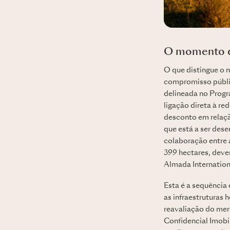
O momento da
O que distingue o 
compromisso público
delineada no Progr
ligação direta à r
desconto em relaçã
que está a ser de
colaboração entre 
399 hectares, deve
Almada Internation
Esta é a sequência 
as infraestruturas 
reavaliação do mer
Confidencial Imobi