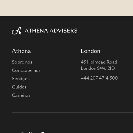
Athena
London
Sobre nós
45 Holmead Road
London SW6 2JD
Contacte-nos
+44 207 4714 500
Serviços
Guides
Carreiras