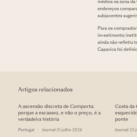
médios na zona da 
endereços comparáv
subjacentes sugeri
Para os compradores
investimento insti
ainda não refletiu 
Caparica foi defin
Artigos relacionados
A ascensão discreta de Comporta:
Costa da 
porque a escassez, e não o preço, é a
esquecido
verdadeira história
ponte
Portugal
·
Journal
·
31 julho 2026
Journal
·
23 