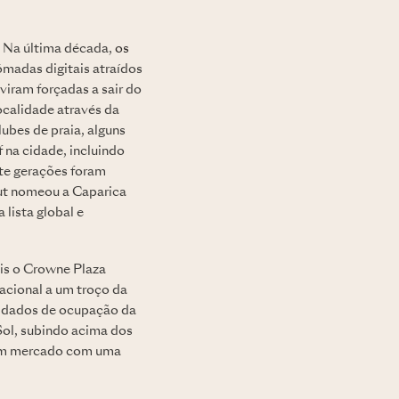
. Na última década,
os
madas digitais atraídos
viram forçadas a sair do
ocalidade através da
lubes de praia, alguns
 na cidade, incluindo
nte gerações foram
Out nomeou a Caparica
 lista global e
ais o Crowne Plaza
acional a um troço da
s dados de ocupação da
Sol, subindo acima dos
 um mercado com uma