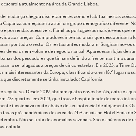
e desenrola atualmente na área da Grande Lisboa.
de mudança chegou discretamente, como é habitual nestas coisas
a Caparica
começaram a atrair um grupo demográfico diferente. Nó
co e por rendas acessíveis. Famílias portuguesas mais jovens que se 
evido aos preços. Compradores internacionais que descobriram a l
icaram por tudo o resto. Os restaurantes mudaram. Surgiram novos c
ões de euros em volume de negócios anual. Apareceram lojas de surf
abanas dos pescadores que tinham definido a frente marítima dura
ram a ser alugadas a preços de cinco estrelas. Em 2023, a Time 
 mais interessantes da Europa, classificando-a em 18.º lugar na sua
a que discretamente se tinha instalado: Capifornia.
o seguiu-se. Desde 2019, abriram quatro novos hotéis, entre os qu
om 225 quartos, em 2023, que trouxe hospitalidade de marca intern
mente funcionava muito abaixo do seu potencial de alojamento. O
m taxas pré-pandémicas de cerca de 74% anuais no Hotel Praia do 
etembro. Não se trata de anomalias sazonais. São os números de
sustentada.