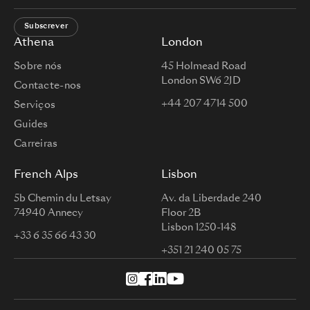
Subscrever
Athena
London
Sobre nós
45 Holmead Road
London SW6 2JD
Contacte-nos
+44 207 4714 500
Serviços
Guides
Carreiras
French Alps
Lisbon
5b Chemin du Letsay
Av. da Liberdade 240
74940 Annecy
Floor 2B
Lisbon 1250-148
+33 6 35 66 43 30
+351 21 240 05 75