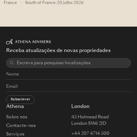
France
·
South of France
·
20 julho 2026
Receba atualizações de novas propriedades
Subscrever
Athena
London
Sobre nós
45 Holmead Road
London SW6 2JD
Contacte-nos
+44 207 4714 500
Serviços