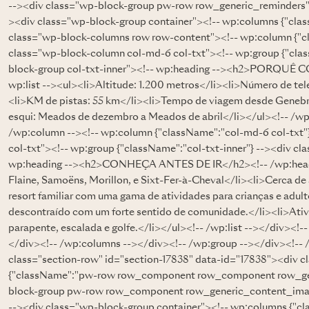
--><div class="wp-block-group pw-row row_generic_reminders">
><div class="wp-block-group container"><!-- wp:columns {"cla
class="wp-block-columns row row-content"><!-- wp:column {"cl
class="wp-block-column col-md-6 col-txt"><!-- wp:group {"clas
block-group col-txt-inner"><!-- wp:heading --><h2>PORQUÊ 
wp:list --><ul><li>Altitude: 1.200 metros</li><li>Número de telefé
<li>KM de pistas: 55 km</li><li>Tempo de viagem desde Genebr
esqui: Meados de dezembro a Meados de abril</li></ul><!-- /wp:
/wp:column --><!-- wp:column {"className":"col-md-6 col-txt"
col-txt"><!-- wp:group {"className":"col-txt-inner"} --><div cl
wp:heading --><h2>CONHEÇA ANTES DE IR</h2><!-- /wp:heading
Flaine, Samoëns, Morillon, e Sixt-Fer-à-Cheval</li><li>Cerca 
resort familiar com uma gama de atividades para crianças e adul
descontraído com um forte sentido de comunidade.</li><li>Ativ
parapente, escalada e golfe.</li></ul><!-- /wp:list --></div><!
</div><!-- /wp:columns --></div><!-- /wp:group --></div><!-- 
class="section-row" id="section-17838" data-id="17838"><div 
{"className":"pw-row row_component row_component row_gen
block-group pw-row row_component row_generic_content_image
--><div class="wp-block-group container"><!-- wp:columns {"c