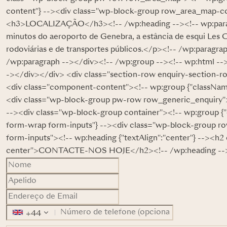
content"} --><div class="wp-block-group row_area_map-con
<h3>LOCALIZAÇÃO</h3><!-- /wp:heading --><!-- wp:parag
minutos do aeroporto de Genebra, a estância de esqui Les C
rodoviárias e de transportes públicos.</p><!-- /wp:paragr
/wp:paragraph --></div><!-- /wp:group --><!-- wp:html --
-></div></div> <div class="section-row enquiry-section-ro
<div class="component-content"><!-- wp:group {"classNam
<div class="wp-block-group pw-row row_generic_enquiry">
--><div class="wp-block-group container"><!-- wp:group {
form-wrap form-inputs"} --><div class="wp-block-group r
form-inputs"><!-- wp:heading {"textAlign":"center"} --><h2 
center">CONTACTE-NOS HOJE</h2><!-- /wp:heading --><
+44