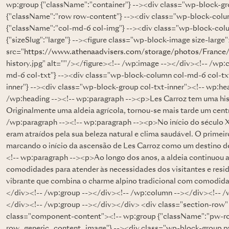
wp:group {"className":"container"} --><div class="wp-block-g
{"className":"row row-content"} --><div class="wp-block-col
{"className":"col-md-6 col-img"} --><div class="wp-block-col
{"sizeSlug":"large"} --><figure class="wp-block-image size-larg
src="
https://www.athenaadvisers.com/storage/photos/France
history.jpg" alt=""/></figure><!-- /wp:image --></div><!-- /wp
md-6 col-txt"} --><div class="wp-block-column col-md-6 col-tx
inner"} --><div class="wp-block-group col-txt-inner"><!-- wp
/wp:heading --><!-- wp:paragraph --><p>Les Carroz tem uma hist
Originalmente uma aldeia agrícola, tornou-se mais tarde um centr
/wp:paragraph --><!-- wp:paragraph --><p>No início do século XX
eram atraídos pela sua beleza natural e clima saudável. O primeiro
marcando o início da ascensão de Les Carroz como um destino de
<!-- wp:paragraph --><p>Ao longo dos anos, a aldeia continuou a 
comodidades para atender às necessidades dos visitantes e resi
vibrante que combina o charme alpino tradicional com comodid
</div><!-- /wp:group --></div><!-- /wp:column --></div><!-- /
</div><!-- /wp:group --></div></div> <div class="section-row"
class="component-content"><!-- wp:group {"className":"pw
row_generic_content_image"} --><div class="wp-block-group