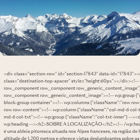
<div class="section-row" id="section-17843" data-id="17843">
class="destination-top-spacer" style="height:60px"></div><!-
row_component row_component row_generic_content_image"} 
row_component row_generic_content_image"><!-- wp:group {"c
block-group container"><!-- wp:columns {"className":"row row
row row-content"><!-- wp:column {"className":"col-md-6 col-t
md-6 col-txt"><!-- wp:group {"className":"col-txt-inner"} --><d
wp:heading --><h2>SOBRE A LOCALIZAÇÃO</h2><!-- /wp:headi
é uma aldeia pitoresca situada nos Alpes franceses, na região de
altitude de 1.200 metros e oferece vistas deslumbrantes sobre 