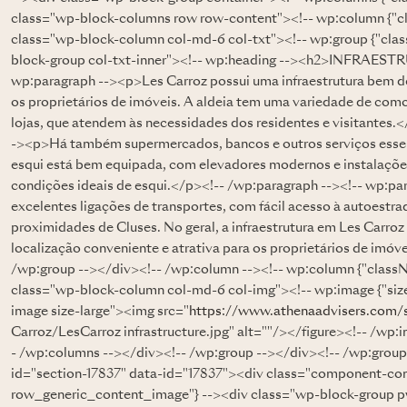
class="wp-block-columns row row-content"><!-- wp:column {"cl
class="wp-block-column col-md-6 col-txt"><!-- wp:group {"clas
block-group col-txt-inner"><!-- wp:heading --><h2>INFRAEST
wp:paragraph --><p>Les Carroz possui uma infraestrutura bem des
os proprietários de imóveis. A aldeia tem uma variedade de como
lojas, que atendem às necessidades dos residentes e visitantes.
-><p>Há também supermercados, bancos e outros serviços essenc
esqui está bem equipada, com elevadores modernos e instalações
condições ideais de esqui.</p><!-- /wp:paragraph --><!-- wp:pa
excelentes ligações de transportes, com fácil acesso à autoest
proximidades de Cluses. No geral, a infraestrutura em Les Carr
localização conveniente e atrativa para os proprietários de imó
/wp:group --></div><!-- /wp:column --><!-- wp:column {"class
class="wp-block-column col-md-6 col-img"><!-- wp:image {"sizeS
image size-large"><img src="
https://www.athenaadvisers.com/
Carroz/LesCarroz infrastructure.jpg" alt=""/></figure><!-- /wp
- /wp:columns --></div><!-- /wp:group --></div><!-- /wp:group
id="section-17837" data-id="17837"><div class="component-co
row_generic_content_image"} --><div class="wp-block-group 