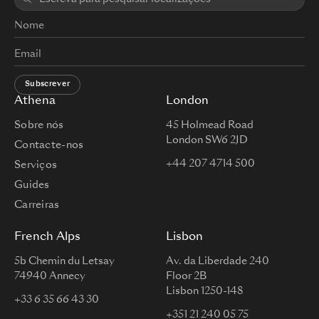
Subscrever
Athena
London
Sobre nós
45 Holmead Road
London SW6 2JD
Contacte-nos
+44 207 4714 500
Serviços
Guides
Carreiras
French Alps
Lisbon
5b Chemin du Letsay
Av. da Liberdade 240
74940 Annecy
Floor 2B
Lisbon 1250-148
+33 6 35 66 43 30
+351 21 240 05 75