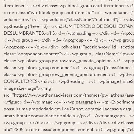
item-inner"} --><div class="wp-block-group card-item-inner"><!
><div class="wp-block-group card-item-txt"><!-- wp:columns {
columns row"><!-- wp:column {"className":"col-md-8"} --><di
wp:heading {"level":3} --><h3>UM TERRENO DE ESQUI EX
DESLUMBRANTES.</h3><!-- /wp:heading --></div><!-- /wp:col
<!-- /wp:group --></div><!-- /wp:group --></div><!-- /wp:group
/wp:group --></div></div> <div class="section-row" id="secti
class="component-content"><!-- wp:group {"className":"pw-ro
class="wp-block-group pw-row row_generic_opinion"><!-- wp:gr
class="wp-block-group container"><!-- wp:group {"className":"
class="wp-block-group row_generic_opinion-inner"><!-- wp:
CONSULTORES</h2><!-- /wp:heading --><!-- wp:image {"sizeSlug
image size-large"><img
src="
https://www.athenaadvisers.com/themes/pw_athena/asse
</figure><!-- /wp:image --><!-- wp:paragraph --><p>Experimente
possuir uma propriedade em Les Carroz, com fácil acesso a esqui
uma vibrante comunidade de aldeia.</p><!-- /wp:paragraph --><
/wp:group --></div><!-- /wp:group --></div></div> <div class=
id="17839"><div class="component-content"><!-- wp:group {"