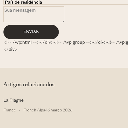
ENVIAR
<!-- /wp:html --></div><!-- /wp:group --></div><!-- /wp:
</div>
Artigos relacionados
La Plagne
France
·
French Alps
·
16 março 2026