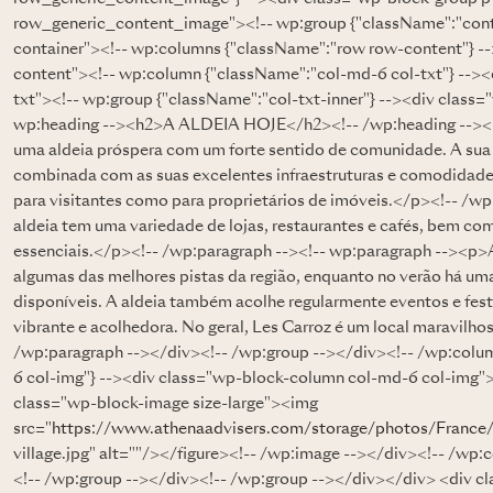
row_generic_content_image"><!-- wp:group {"className":"cont
container"><!-- wp:columns {"className":"row row-content"} -
content"><!-- wp:column {"className":"col-md-6 col-txt"} -->
txt"><!-- wp:group {"className":"col-txt-inner"} --><div class=
wp:heading --><h2>A ALDEIA HOJE</h2><!-- /wp:heading --><!-
uma aldeia próspera com um forte sentido de comunidade. A sua 
combinada com as suas excelentes infraestruturas e comodidades
para visitantes como para proprietários de imóveis.</p><!-- /w
aldeia tem uma variedade de lojas, restaurantes e cafés, bem c
essenciais.</p><!-- /wp:paragraph --><!-- wp:paragraph --><p>A
algumas das melhores pistas da região, enquanto no verão há uma 
disponíveis. A aldeia também acolhe regularmente eventos e festi
vibrante e acolhedora. No geral, Les Carroz é um local maravilhoso
/wp:paragraph --></div><!-- /wp:group --></div><!-- /wp:colu
6 col-img"} --><div class="wp-block-column col-md-6 col-img"><!
class="wp-block-image size-large"><img
src="
https://www.athenaadvisers.com/storage/photos/France
village.jpg" alt=""/></figure><!-- /wp:image --></div><!-- /wp
<!-- /wp:group --></div><!-- /wp:group --></div></div> <div cl