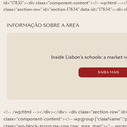
id="17835"><div class="component-content"><!-- wp:html --><!
class="section-row" id="section-17834" data-id="17834"><div 
INFORMAÇÃO SOBRE A ÁREA
Inside Lisbon's schools: a market with no o
SAIBA MAIS
<!-- /wp:html --></div></div> <div class="section-row" id
class="component-content"><!-- wp:group {"className":"
class="wp-block-group pw-row row_area_map"><!-- wp:gr