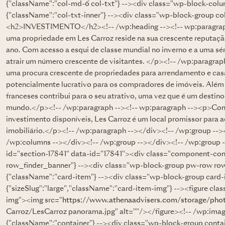
{"className":"col-md-6 col-txt"} --><div class="wp-block-colu
{"className":"col-txt-inner"} --><div class="wp-block-group col
<h2>INVESTIMENTO</h2><!-- /wp:heading --><!-- wp:paragraph
uma propriedade em Les Carroz reside na sua crescente reputaçã
ano. Com acesso a esqui de classe mundial no inverno e a uma séri
atrair um número crescente de visitantes. </p><!-- /wp:paragrap
uma procura crescente de propriedades para arrendamento e casa
potencialmente lucrativo para os compradores de imóveis. Além d
franceses contribui para o seu atrativo, uma vez que é um destin
mundo.</p><!-- /wp:paragraph --><!-- wp:paragraph --><p>Com
investimento disponíveis, Les Carroz é um local promissor para
imobiliário.</p><!-- /wp:paragraph --></div><!-- /wp:group --
/wp:columns --></div><!-- /wp:group --></div><!-- /wp:group 
id="section-17841" data-id="17841"><div class="component-co
row_finder_banner"} --><div class="wp-block-group pw-row ro
{"className":"card-item"} --><div class="wp-block-group card
{"sizeSlug":"large","className":"card-item-img"} --><figure cla
img"><img src="
https://www.athenaadvisers.com/storage/pho
Carroz/LesCarroz panorama.jpg" alt=""/></figure><!-- /wp:imag
{"className":"container"} --><div class="wp-block-group conta