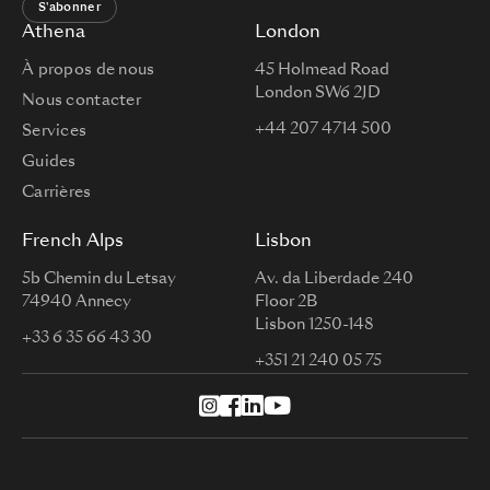
S'abonner
Athena
London
À propos de nous
45 Holmead Road
London SW6 2JD
Nous contacter
+44 207 4714 500
Services
Guides
Carrières
French Alps
Lisbon
5b Chemin du Letsay
Av. da Liberdade 240
74940 Annecy
Floor 2B
Lisbon 1250-148
+33 6 35 66 43 30
+351 21 240 05 75