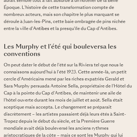
aurait semblé tout à fait absurde à un hôtelier de la Belle
Époque. L'histoire de cette transformation compte de
nombreux acteurs, mais son chapitre le plus marquant se
déroule à Juan-les-Pins, cette baie ombragée de pins nichée
entre la ville d'
Antibes
et la presqu'île du Cap d'Antibes.
Les Murphy et l'été qui bouleversa les
conventions
On peut dater le début de l'été sur la Riviera tel que nous le
connaissons aujourd'hui à l'été 1923. Cette année-là, un petit
cercle d'Américains mené par les riches expatriés Gerald et
Sara Murphy persuada Antoine Sella, propriétaire de l'Hôtel du
Cap à la pointe du Cap d'Antibes, de maintenir une aile de
l'hôtel ouverte durant les mois de juillet et août. Sella était
sceptique mais accepta. Le changement se préparait
discrètement – les artistes passaient déjà leurs étés à Saint-
Tropez depuis le début du siècle, et la Première Guerre
mondiale avait déjà bouleversé les anciens rythmes
aristocratiques de la côte – mais ce sont les Murphy qui lui