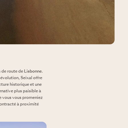
s de route de
Lisbonne
.
volution, Seixal offre
cture historique et une
rnative plus paisible à
ue vous vous promeniez
contracté à proximité