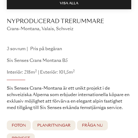
VISA ALLA
NYPRODUCERAD TRERUMMARE
Crans-Montana, Valais, Schweiz
Six Senses Crans Montana
3 sovrum
Pris på begäran
Six Senses Crans Montana B5
2
2
Interiör: 218m
Exteriör: 101,5m
Six Senses Crans-Montana är ett unikt projekt i de
schweiziska Alperna som erbjuder internationella köpare en
exklusiv möjlighet att förvärva en elegant alpin fastighet
med tillgång till Six Senses erkända femstjärniga service.
FOTON
PLANRITNINGAR
FRÅGA NU