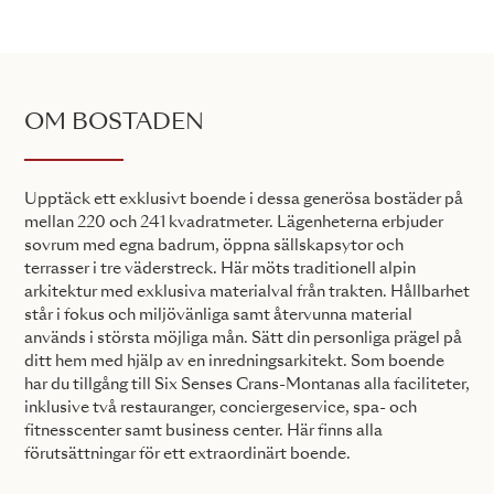
OM BOSTADEN
Upptäck ett exklusivt boende i dessa generösa bostäder på
mellan 220 och 241 kvadratmeter. Lägenheterna erbjuder
sovrum med egna badrum, öppna sällskapsytor och
terrasser i tre väderstreck. Här möts traditionell alpin
arkitektur med exklusiva materialval från trakten. Hållbarhet
står i fokus och miljövänliga samt återvunna material
används i största möjliga mån. Sätt din personliga prägel på
ditt hem med hjälp av en inredningsarkitekt. Som boende
har du tillgång till Six Senses Crans-Montanas alla faciliteter,
inklusive två restauranger, conciergeservice, spa- och
fitnesscenter samt business center. Här finns alla
förutsättningar för ett extraordinärt boende.