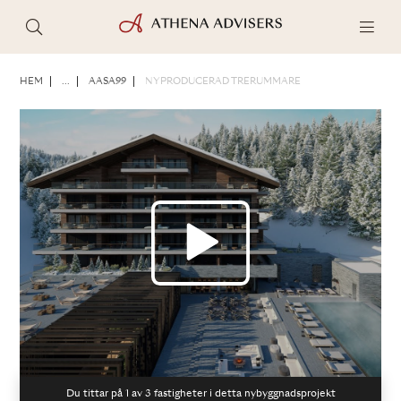
FOTON
BROSCHYR
DELA
HEM
...
AASA99
NYPRODUCERAD TRERUMMARE
Du tittar på 1 av
3
fastigheter i detta nybyggnadsprojekt