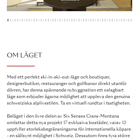
1
2
3
4
5
6
7
8
9
10
11
12
13
14
15
16
17
18
19
20
21
22
23
24
25
26
27
28
29
30
31
32
33
34
35
36
37
38
39
40
41
42
43
44
45
46
4
OM LÄGET
Med ett perfekt ski-in-ski-out-läge och boutiquer,
designerbutiker, restauranger och golfbanor direkt utanför
dörren, har denna spännande nybyggnation ett oslagbart
läge som erbjuder ägarna möjlighet att uppleva den genuina
schweiziska alplivsstilen. Ta en virtuell rundtur i fastigheten.
Beläget i den övre delen av Six Senses Crans-Montana
omfattar detta nya projekt 17 exklusiva bostäder, varav 13
uppfyller storleksbegränsningarna för internationella köpare
- en sällsynt möjlighet i Schweiz. Dessutom finns fyra större