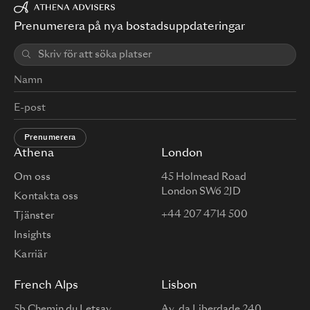
Prenumerera på nya bostadsuppdateringar
Prenumerera
Athena
London
Om oss
45 Holmead Road
London SW6 2JD
Kontakta oss
+44 207 4714 500
Tjänster
Insights
Karriär
French Alps
Lisbon
5b Chemin du Letsay
Av. da Liberdade 240