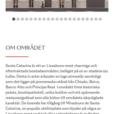
1
2
3
4
5
6
7
8
9
10
11
12
13
14
15
16
17
18
19
2
OM OMRÅDET
Santa Catarina är ett av Lissabons mest charmiga och
eftertraktade bostadsområden, beläget på en av stadens sju
kullar. Detta kvarter erbjuder en lugn atmosfär samtidigt
som det ligger på promenadavstånd från Chiado, Baixa,
Bairro Alto och Príncipe Real. I området finns historiska
palats, boutiquehotell, unika butiker och ett spännande
restaurangutbud som alla bidrar till områdets särpräglade
karaktär. De boende har tillgång till Miradouro de Santa
Catarina, en populär utsiktsplats som bjuder på några av
Lissabons mest spektakulära solnedgångar över floden