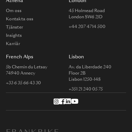
Athena
London
Om oss
45 Holmead Road
London SW6 2JD
Kontakta oss
+44 207 4714 500
Tjänster
Insights
Karriär
French Alps
Lisbon
5b Chemin du Letsay
Av. da Liberdade 240
74940 Annecy
Floor 2B
Lisbon 1250-148
+33 6 35 66 43 30
+351 21 240 05 75