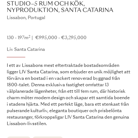
STUDIO–5 RUM OCH KÖK,
NYPRODUKTION, SANTA CATARINA
Lissabon, Portugal
Liv Santa Catarina
2
130 - 197m
€995,000 - €3,295,000
Liv Santa Catarina
I ett av Lissabons mest eftertraktade bostadsområden
ligger LIV Santa Catarina, som erbjuder en unik möjlighet att
förvärva en bostad i en vackert renoverad byggnad från
1800-talet. Denna exklusiva fastighet omfattar 13
välplanerade lägenheter, från ett till fem rum, där historisk
charm möter modern design och skapar ett samtida boende
i stadens hjärta. Med ett perfekt läge, bara ett stenkast från
pulserande kulturliv, eleganta boutiquer och prisbelönta
restauranger, förkroppsligar LIV Santa Catarina den genuina
Lissabon-livsstilen.