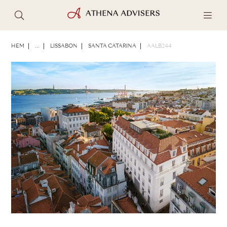
FOTON
BROSCHYR
DELA
HEM
...
LISSABON
SANTA CATARINA
AALB244