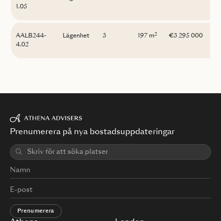
1.05
2
AALB244-
Lägenhet
3
197 m
€3 295 000
4.02
Prenumerera på nya bostadsuppdateringar
Prenumerera