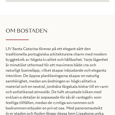
OM BOSTADEN
LIV Santa Catarina förenar på ett elegant sätt den
traditionella portugisiska arkitekturens charm med modern
byggteknik av högsta kvalitet och hållbarhet. Varje lägenhet
är minutiöst utformad för att maximera både yta och
naturligt ljusinsläpp, vilket skapar inbjudande och eleganta
interiörer. De öppna planlösningarna skapar en naturlig
samhörighet, medan användningen av högkvalitativa
material och en neutral, jordnära färgskala bidrar till en varm
och sofistikerad atmosfär. De fullt utrustade köken med
exklusiva detaljer är anpassade för såväl vardagsliv som
festliga tillfällen, medan de rymliga sovrummen och
badrummen erbjuder en privat oas. Med panoramautsikt
över staden och floden fångar dessa hem Lissabons unika