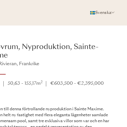
Svenska
FOTON
BROSCHYR
DELA
ovrum, Nyproduktion, Sainte-
me
ivieran, Frankrike
2
e
50,63 - 155,17m
€603,500 - €2,395,000
till denna förtrollande nyproduktion i Sainte Maxime.
en helt ny fastighet med flera eleganta lägenheter samlade
emensam pool, samt tre exklusiva villor som var och en har