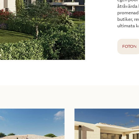
egen pool 
åtråvärda 
promenad t
butiker, r
ultimata 
FOTON