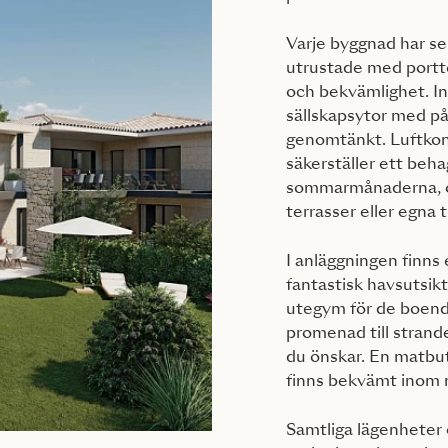
Varje byggnad har se
utrustade med portt
och bekvämlighet. In
sällskapsytor med på
genomtänkt. Luftkond
säkerställer ett beh
sommarmånaderna, o
terrasser eller egna 
I anläggningen fin
fantastisk havsutsik
utegym för de boende
promenad till strand
du önskar. En matbut
finns bekvämt inom 
Samtliga lägenheter o