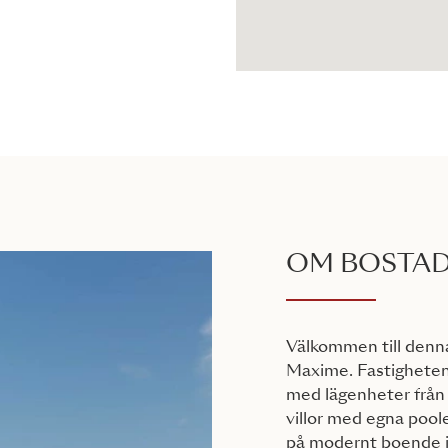
OM BOSTA
Välkommen till denna
Maxime. Fastigheten 
med lägenheter från e
villor med egna pool
på modernt boende i