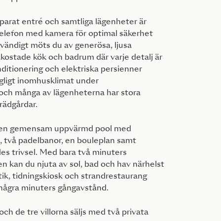
parat entré och samtliga lägenheter är
elefon med kamera för optimal säkerhet
vändigt möts du av generösa, ljusa
kostade kök och badrum där varje detalj är
itionering och elektriska persienner
agligt inomhusklimat under
ch många av lägenheterna har stora
trädgårdar.
ns en gemensam uppvärmd pool med
t, två padelbanor, en bouleplan samt
s trivsel. Med bara två minuters
en kan du njuta av sol, bad och hav närhelst
ik, tidningskiosk och strandrestaurang
några minuters gångavstånd.
ch de tre villorna säljs med två privata