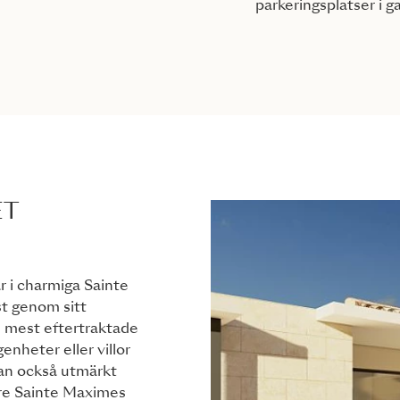
parkeringsplatser i g
ET
r i charmiga Sainte
t genom sitt
s mest eftertraktade
enheter eller villor
utan också utmärkt
are Sainte Maximes