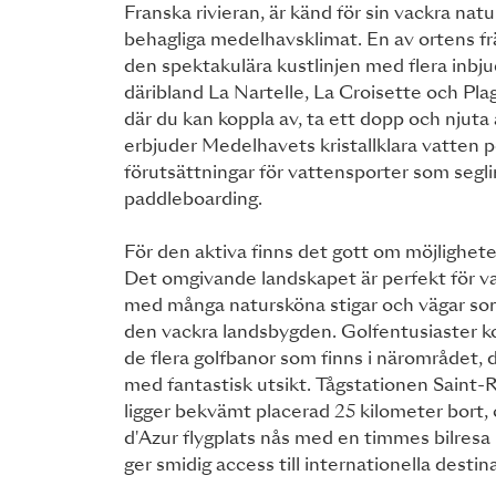
Franska rivieran, är känd för sin vackra natu
behagliga medelhavsklimat. En av ortens fr
den spektakulära kustlinjen med flera inbj
däribland La Nartelle, La Croisette och Pl
där du kan koppla av, ta ett dopp och njut
erbjuder Medelhavets kristallklara vatten 
förutsättningar för vattensporter som segl
paddleboarding.
För den aktiva finns det gott om möjlighet
Det omgivande landskapet är perfekt för va
med många natursköna stigar och vägar som
den vackra landsbygden. Golfentusiaster 
de flera golfbanor som finns i närområdet, 
med fantastisk utsikt. Tågstationen Saint
ligger bekvämt placerad 25 kilometer bort,
d'Azur flygplats nås med en timmes bilresa 
ger smidig access till internationella destin