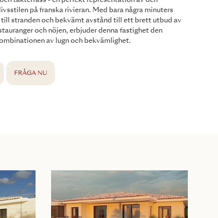
och takterrass - en perfekt representation av den
livsstilen på franska rivieran. Med bara några minuters
ill stranden och bekvämt avstånd till ett brett utbud av
estauranger och nöjen, erbjuder denna fastighet den
kombinationen av lugn och bekvämlighet.
FRÅGA NU