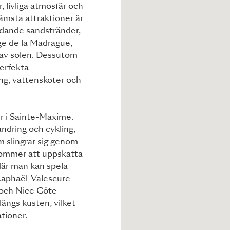
r, livliga atmosfär och
ämsta attraktioner är
udande sandstränder,
age de la Madrague,
a av solen. Dessutom
perfekta
ing, vattenskoter och
er i Sainte-Maxime.
ndring och cykling,
 slingrar sig genom
kommer att uppskatta
där man kan spela
-Raphaël-Valescure
 och Nice Côte
längs kusten, vilket
ationer.