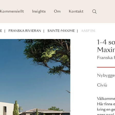
Kommersiellt
Insights
Om
Kontakt
E
FRANSKA RIVIERAN
SAINTE-MAXIME
AASF196
1-4 s
Maxi
Franska R
Civiù
Nybygg
Civiù
Välkommen 
Här finns 
kring en g