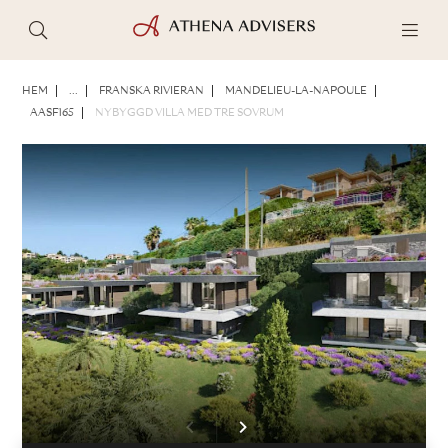
FOTON
BROSCHYR
DELA
HEM
...
FRANSKA RIVIERAN
MANDELIEU-LA-NAPOULE
AASF165
NYBYGGD VILLA MED TRE SOVRUM