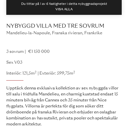
Du tittar på 1 av
6
fastigheter i detta nybyggnadsprojekt
VISA ALLA
NYBYGGD VILLA MED TRE SOVRUM
Mandelieu-la-Napoule, Franska rivieran, Frankrike
Sex
3 sovrum
€1 150 000
Sex V03
2
2
Interiör: 121,5m
Exteriör: 599,75m
Upptäck denna exklusiva kollektion av sex nybyggda villor
till salu i fridfulla Mandelieu, en charmig kuststad endast 15
minuters bilväg från Cannes och 35 minuter från Nice
flygplats. Villorna är perfekta för dig som söker ditt
drömboende på franska Rivieran och erbjuder en oslagbar
kombination av havsutsikt, privata pooler och spektakulär
modern arkitektur.