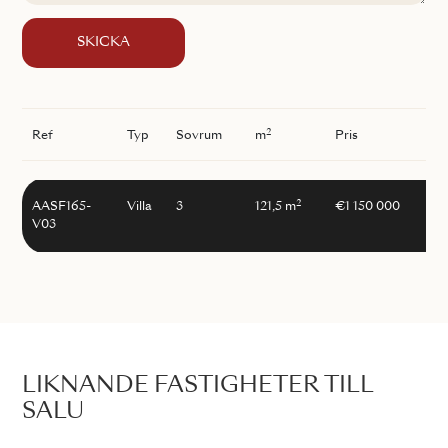
SKICKA
2
Ref
Typ
Sovrum
m
Pris
2
AASF165-
Villa
3
121,5 m
€1 150 000
V03
LIKNANDE FASTIGHETER TILL
SALU