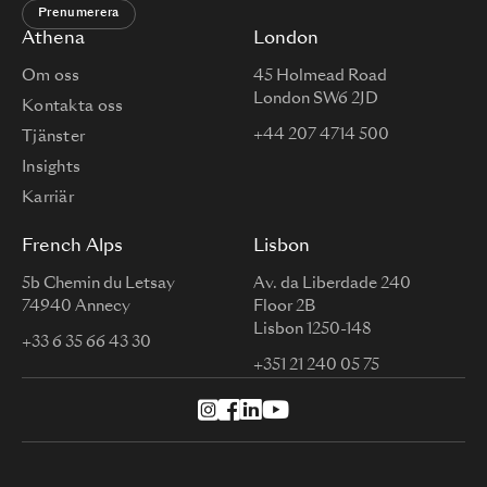
Prenumerera
Athena
London
Om oss
45 Holmead Road
London SW6 2JD
Kontakta oss
+44 207 4714 500
Tjänster
Insights
Karriär
French Alps
Lisbon
5b Chemin du Letsay
Av. da Liberdade 240
74940 Annecy
Floor 2B
Lisbon 1250-148
+33 6 35 66 43 30
+351 21 240 05 75