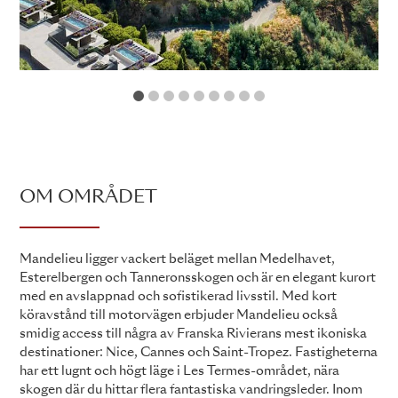
1
2
3
4
5
6
7
8
9
OM OMRÅDET
Mandelieu ligger vackert beläget mellan Medelhavet,
Esterelbergen och Tanneronsskogen och är en elegant kurort
med en avslappnad och sofistikerad livsstil. Med kort
köravstånd till motorvägen erbjuder Mandelieu också
smidig access till några av Franska Rivierans mest ikoniska
destinationer: Nice, Cannes och Saint-Tropez. Fastigheterna
har ett lugnt och högt läge i Les Termes-området, nära
skogen där du hittar flera fantastiska vandringsleder. Inom