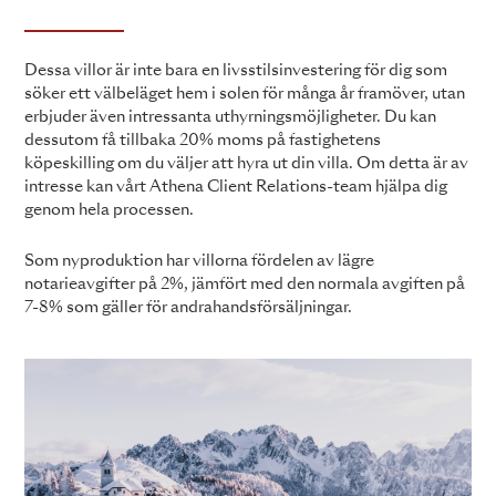
Dessa villor är inte bara en livsstilsinvestering för dig som
söker ett välbeläget hem i solen för många år framöver, utan
erbjuder även intressanta uthyrningsmöjligheter. Du kan
dessutom få tillbaka 20% moms på fastighetens
köpeskilling om du väljer att hyra ut din villa. Om detta är av
intresse kan vårt Athena Client Relations-team hjälpa dig
genom hela processen.
Som nyproduktion har villorna fördelen av lägre
notarieavgifter på 2%, jämfört med den normala avgiften på
7-8% som gäller för andrahandsförsäljningar.