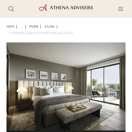
FOTON
BROSCHYR
DELA
HEM
...
PARIS
AA284
NYPRODUCERAD FYRARUMSLÄGENHET