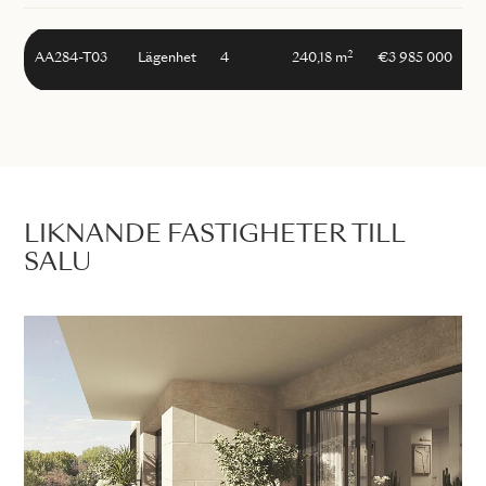
2
AA284-T03
Lägenhet
4
240,18 m
€3 985 000
LIKNANDE FASTIGHETER TILL
SALU