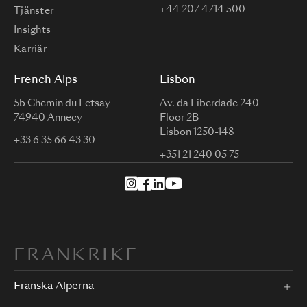
+44 207 4714 500
Tjänster
Insights
Karriär
French Alps
Lisbon
5b Chemin du Letsay
Av. da Liberdade 240
74940 Annecy
Floor 2B
Lisbon 1250-148
+33 6 35 66 43 30
+351 21 240 05 75
FRANKRIKE
Franska Alperna