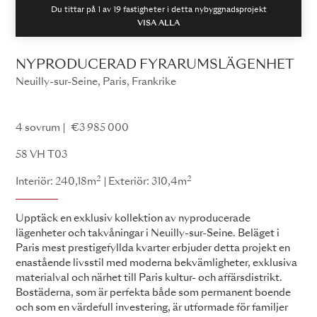
Du tittar på 1 av
19
fastigheter i detta nybyggnadsprojekt
VISA ALLA
NYPRODUCERAD FYRARUMSLÄGENHET
Neuilly-sur-Seine, Paris, Frankrike
58 VH
4 sovrum
€3 985 000
58 VH T03
2
2
Interiör: 240,18m
Exteriör: 310,4m
Upptäck en exklusiv kollektion av nyproducerade
lägenheter och takvåningar i Neuilly-sur-Seine. Beläget i
Paris mest prestigefyllda kvarter erbjuder detta projekt en
enastående livsstil med moderna bekvämligheter, exklusiva
materialval och närhet till Paris kultur- och affärsdistrikt.
Bostäderna, som är perfekta både som permanent boende
och som en värdefull investering, är utformade för familjer