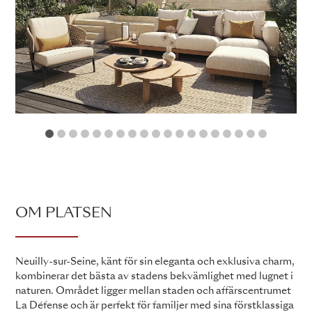
1
2
3
4
5
6
7
8
9
10
11
12
13
14
15
16
17
18
19
OM PLATSEN
Neuilly-sur-Seine, känt för sin eleganta och exklusiva charm,
kombinerar det bästa av stadens bekvämlighet med lugnet i
naturen. Området ligger mellan staden och affärscentrumet
La Défense och är perfekt för familjer med sina förstklassiga