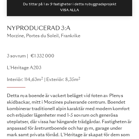
Du tittar på 1 av
9
fastigheter i detta nybyggnadsprojekt
VISA ALLA
NYPRODUCERAD 3:A
Morzine, Portes du Soleil, Frankrike
L'Héritage
3 sovrum
€1 332 000
L'Héritage A203
2
2
Interiör: 114,63m
Exteriör: 8,35m
Detta nya boende är vackert beläget vid foten av Plenys
skidbackar, mitt i Morzines pulserande centrum. Boendet
kombinerar traditionell alpin karaktär med modern komfort
och erbjuder lägenheter med 1-5 sovrum och generösa
uteplatser, där vissa har hängande trädgårdar. Fastigheten är
anpassad för åretruntboende och har gym, garage under
mark samt privata förråd. L'Héritage är skapat för dem som