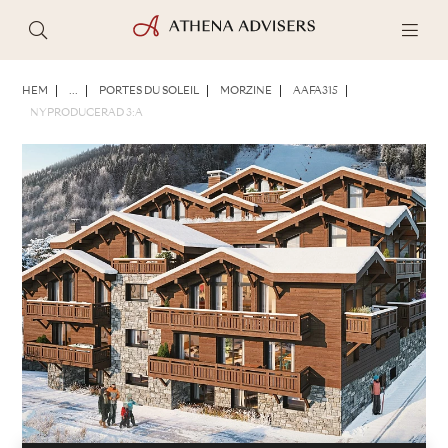
FOTON
BROSCHYR
DELA
HEM
...
PORTES DU SOLEIL
MORZINE
AAFA315
NYPRODUCERAD 3:A