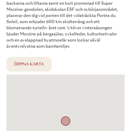
backarna och liftarna samt en kort promenad till Super
Morzine-gondolen, skidskolan ESF och nybörjarområdet,
placerar den dig vid porten till det vidsträckta Portes du
Soleil, som erbjuder 600 km skidterräng och ett
blomstrande turistliv året runt. Utöver vintersäsongen
bjuder Morzine på bergssjöar, cykelleder, kulturfestivaler
och en avslappnad byatmosfär som lockar såväl
äventyrslystna som barnfamiljer.
ÖPPNA KARTA