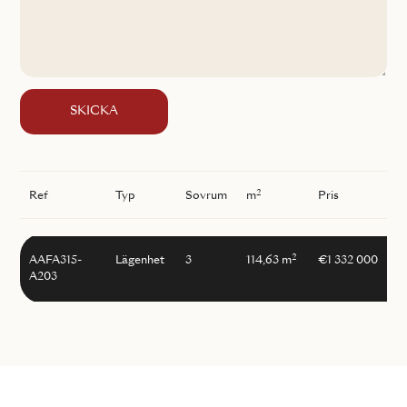
SKICKA
2
Ref
Typ
Sovrum
m
Pris
2
AAFA315-
Lägenhet
3
114,63 m
€1 332 000
A203