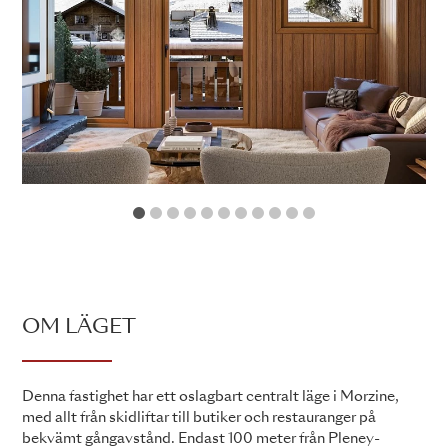
1
2
3
4
5
6
7
8
9
10
11
OM LÄGET
Denna fastighet har ett oslagbart centralt läge i Morzine,
med allt från skidliftar till butiker och restauranger på
bekvämt gångavstånd. Endast 100 meter från Pleney-