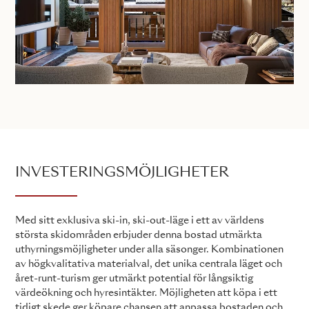
INVESTERINGSMÖJLIGHETER
Med sitt exklusiva ski-in, ski-out-läge i ett av världens
största skidområden erbjuder denna bostad utmärkta
uthyrningsmöjligheter under alla säsonger. Kombinationen
av högkvalitativa materialval, det unika centrala läget och
året-runt-turism ger utmärkt potential för långsiktig
värdeökning och hyresintäkter. Möjligheten att köpa i ett
tidigt skede ger köpare chansen att anpassa bostaden och