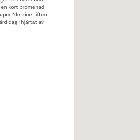
er och barer finns
 en kort promenad
Super Morzine-liften
rd dag i hjärtat av