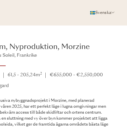
Svenska
FOTON
BROSCHYR
DELA
um, Nyproduktion, Morzine
 Soleil, Frankrike
ard
2
e
61,5 - 205,24m
€655,000 - €2,550,000
gard
lusiva nybyggnadsprojekt i Morzine, med planerad
g våren 2025, har ett perfekt läge i lugna omgivningar men
ekväm access till både skidliftar och ortens centrum.
 en sluttning med vy över byn kommer projektet att ligga
solsida, vilket ger de framtida ägarna områdets bästa läge