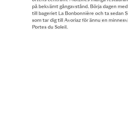
ortens centrum. Morzines många restaurang
på bekvämt gångavstånd. Börja dagen med
till bageriet La Bonbonnière och ta sedan 
som tar dig till Avoriaz för ännu en minnesvä
Portes du Soleil.