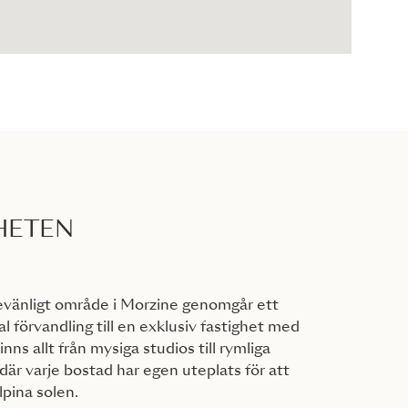
HETEN
ljevänligt område i Morzine genomgår ett
al förvandling till en exklusiv fastighet med
nns allt från mysiga studios till rymliga
där varje bostad har egen uteplats för att
lpina solen.