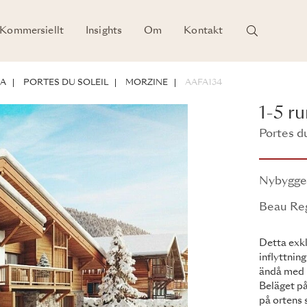
Kommersiellt
Insights
Om
Kontakt
NA
PORTES DU SOLEIL
MORZINE
AAFA134
1-5 r
Portes du
Beau Reg
Nybygg
Beau Re
Detta exk
inflyttnin
ändå med b
Beläget på
på ortens 