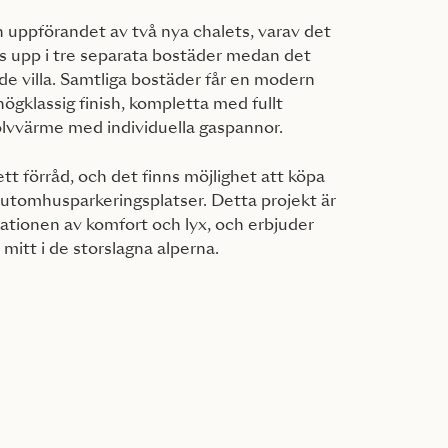
n uppförandet av två nya chalets, varav det
s upp i tre separata bostäder medan det
nde villa. Samtliga bostäder får en modern
ögklassig finish, kompletta med fullt
lvvärme med individuella gaspannor.
 ett förråd, och det finns möjlighet att köpa
h utomhusparkeringsplatser. Detta projekt är
tionen av komfort och lyx, och erbjuder
rt mitt i de storslagna alperna.