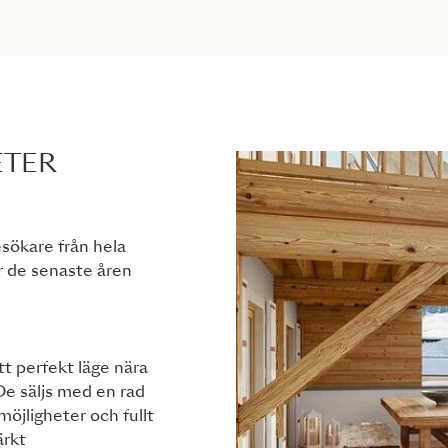
ETER
sökare från hela
er de senaste åren
t perfekt läge nära
De säljs med en rad
öjligheter och fullt
ärkt