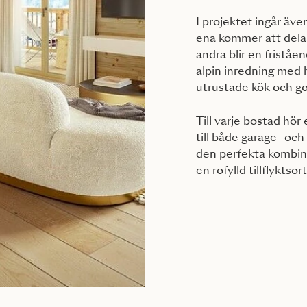
I projektet ingår äve
ena kommer att dela
andra blir en friståe
alpin inredning med h
utrustade kök och go
Till varje bostad hör
till både garage- oc
den perfekta kombina
en rofylld tillflyktso