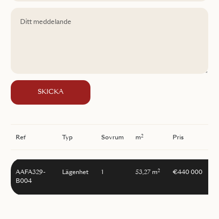
SKICKA
2
Ref
Typ
Sovrum
m
Pris
2
AAFA329-
Lägenhet
1
53,27 m
€440 000
B004