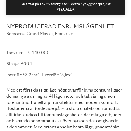
Du tittar på 1 av
29
fastigheter i detta nybyggnadsprojekt
VISA ALLA
NYPRODUCERAD ENRUMSLÄGENHET
Samoëns, Grand Massif, Frankrike
Sinaya
1 sovrum
€440 000
Sinaya B004
2
2
Interiör: 53,27m
Exteriör: 13,1m
Med ett förstklassigt läge högt ovanför byns centrum ligger
denna nya samling av 41 lägenheter och takvåningar som
förenar traditionell alpin arkitektur med modern komfort.
Bostäderna är fördelade på fyra stora chalets och omfattar
allt från studios till femrumslägenheter, där många erbjuder
en hisnande panoramautsikt över byn och det omgivande
skidområdet. Med ortens absolut bästa läge, genomtänkt