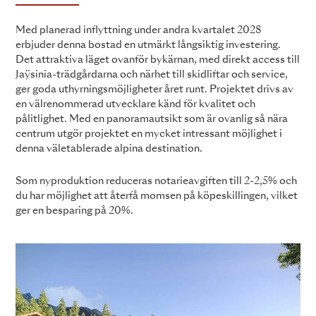
Med planerad inflyttning under andra kvartalet 2028
erbjuder denna bostad en utmärkt långsiktig investering.
Det attraktiva läget ovanför bykärnan, med direkt access till
Jaÿsinia-trädgårdarna och närhet till skidliftar och service,
ger goda uthyrningsmöjligheter året runt. Projektet drivs av
en välrenommerad utvecklare känd för kvalitet och
pålitlighet. Med en panoramautsikt som är ovanlig så nära
centrum utgör projektet en mycket intressant möjlighet i
denna väletablerade alpina destination.
Som nyproduktion reduceras notarieavgiften till 2-2,5% och
du har möjlighet att återfå momsen på köpeskillingen, vilket
ger en besparing på 20%.