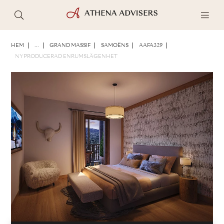
FOTON
BROSCHYR
DELA
HEM
...
GRAND MASSIF
SAMOËNS
AAFA329
NYPRODUCERAD ENRUMSLÄGENHET