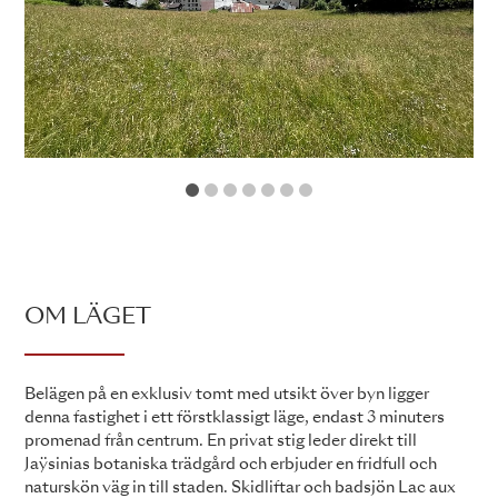
1
2
3
4
5
6
7
OM LÄGET
Belägen på en exklusiv tomt med utsikt över byn ligger
denna fastighet i ett förstklassigt läge, endast 3 minuters
promenad från centrum. En privat stig leder direkt till
Jaÿsinias botaniska trädgård och erbjuder en fridfull och
naturskön väg in till staden. Skidliftar och badsjön Lac aux