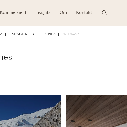
Kommersiellt
Insights
Om
Kontakt
DETALJER
NA
ESPACE KILLY
TIGNES
AAFA459
nes