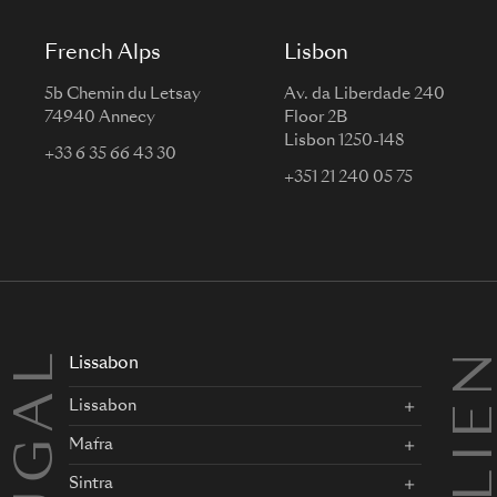
French Alps
Lisbon
5b Chemin du Letsay
Av. da Liberdade 240
74940 Annecy
Floor 2B
Lisbon 1250-148
+33 6 35 66 43 30
+351 21 240 05 75
Lissabon
Lissabon
Mafra
Sintra