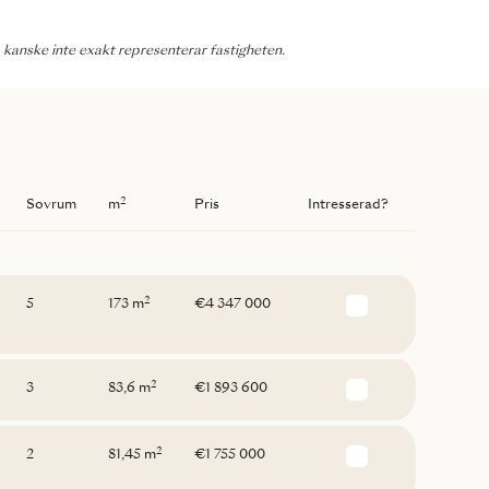
 kanske inte exakt representerar fastigheten.
2
Sovrum
m
Pris
Intresserad?
2
5
173 m
€4 347 000
2
3
83,6 m
€1 893 600
2
2
81,45 m
€1 755 000