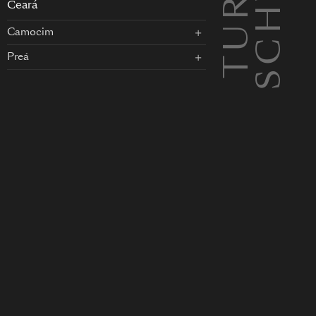
EN
Ceará
Camocim
Preá