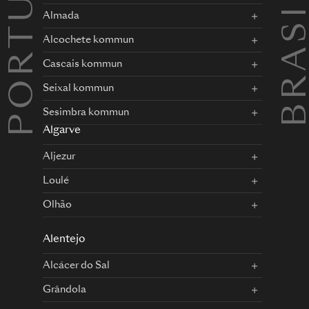
PORTUGAL
BRASILI
Almada
Alcochete kommun
Cascais kommun
Seixal kommun
Sesimbra kommun
Algarve
Aljezur
Loulé
Olhão
Alentejo
Alcácer do Sal
Grândola