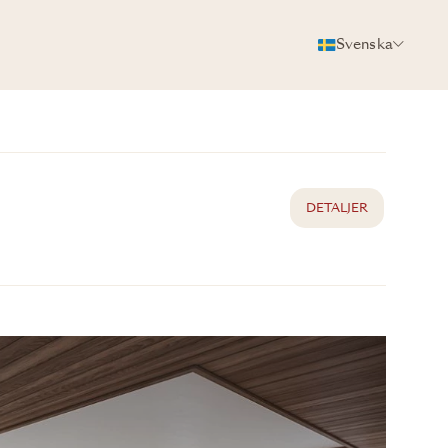
Svenska
BROSCHYR
DELA
DETALJER