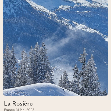
La Rosière
France
·
31 jan, 2023