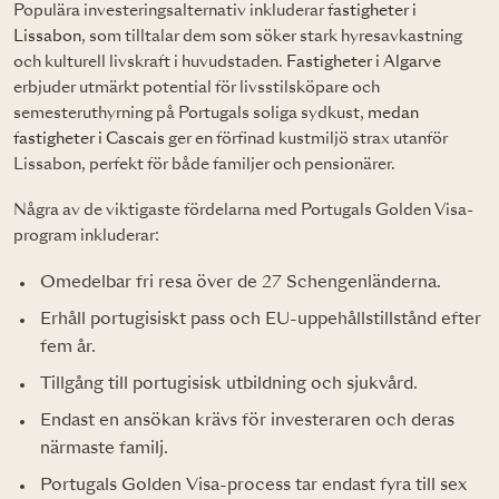
Populära investeringsalternativ inkluderar
fastigheter i
Lissabon
, som tilltalar dem som söker stark hyresavkastning
och kulturell livskraft i huvudstaden.
Fastigheter i Algarve
erbjuder utmärkt potential för livsstilsköpare och
semesteruthyrning på Portugals soliga sydkust,
medan
fastigheter i Cascais
ger en förfinad kustmiljö strax utanför
Lissabon, perfekt för både familjer och pensionärer.
Några av de viktigaste fördelarna med Portugals Golden Visa-
program inkluderar:
Omedelbar fri resa över de 27 Schengenländerna.
Erhåll portugisiskt pass och EU-uppehållstillstånd efter
fem år.
Tillgång till portugisisk utbildning och sjukvård.
Endast en ansökan krävs för investeraren och deras
närmaste familj.
Portugals Golden Visa-process tar endast fyra till sex