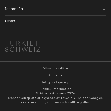
Maranhão
Ceará
TURKIET
SCHWEIZ
Allmänna villkor
Cookies
Integritetspolicy
Juridisk information
© Athena Advisers 2026
Denna webbplats är skyddad av reCAPTCHA och
Googles
sekretesspolicy
och
användarvillkor
gäller.