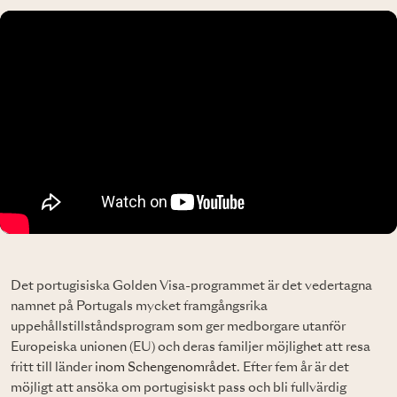
Det portugisiska Golden Visa-programmet är det vedertagna
namnet på Portugals mycket framgångsrika
uppehållstillståndsprogram som ger medborgare utanför
Europeiska unionen (EU) och deras familjer möjlighet att resa
fritt till länder
inom Schengenområdet
. Efter fem år är det
möjligt att ansöka om portugisiskt pass och bli fullvärdig