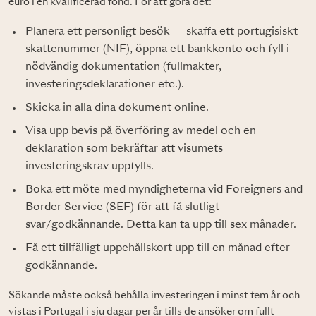
euro i en kvalificerad fond. För att göra det:
Planera ett personligt besök — skaffa ett portugisiskt
skattenummer (NIF), öppna ett bankkonto och fyll i
nödvändig dokumentation (fullmakter,
investeringsdeklarationer etc.).
Skicka in alla dina dokument online.
Visa upp bevis på överföring av medel och en
deklaration som bekräftar att visumets
investeringskrav uppfylls.
Boka ett möte med myndigheterna vid Foreigners and
Border Service (SEF) för att få slutligt
svar/godkännande. Detta kan ta upp till sex månader.
Få ett tillfälligt uppehållskort upp till en månad efter
godkännande.
Sökande måste också behålla investeringen i minst fem år och
vistas i Portugal i sju dagar per år tills de ansöker om fullt