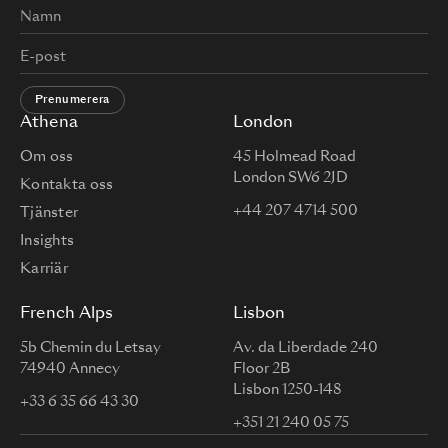
Prenumerera
Athena
London
Om oss
45 Holmead Road
London SW6 2JD
Kontakta oss
+44 207 4714 500
Tjänster
Insights
Karriär
French Alps
Lisbon
5b Chemin du Letsay
Av. da Liberdade 240
74940 Annecy
Floor 2B
Lisbon 1250-148
+33 6 35 66 43 30
+351 21 240 05 75