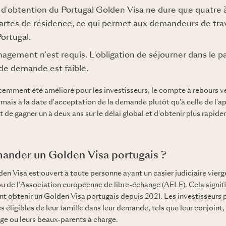
d'obtention du Portugal Golden Visa ne dure que quatre à
cartes de résidence, ce qui permet aux demandeurs de trava
Portugal.
gement n'est requis. L'obligation de séjourner dans le p
de demande est faible.
emment été amélioré pour les investisseurs, le compte à rebours ve
is à la date d'acceptation de la demande plutôt qu'à celle de l'ap
e gagner un à deux ans sur le délai global et d'obtenir plus rapid
ander un Golden Visa portugais ?
 Visa est ouvert à toute personne ayant un casier judiciaire vierge
ou de l'Association européenne de libre-échange (AELE). Cela signifi
nt obtenir un Golden Visa portugais depuis 2021. Les investisseurs
 éligibles de leur famille dans leur demande, tels que leur conjoint, 
rge ou leurs beaux-parents à charge.