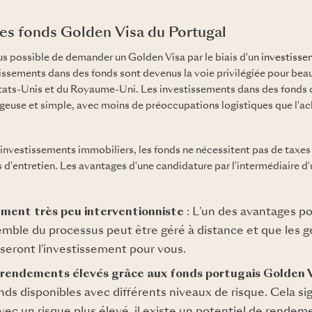
des fonds Golden Visa du Portugal
plus possible de demander un Golden Visa par le biais d'un
investisse
tissements dans des fonds sont devenus la voie privilégiée pour beau
États-Unis et du Royaume-Uni. Les investissements dans des fonds o
euse et simple, avec moins de préoccupations logistiques que l'ach
nvestissements immobiliers, les fonds ne nécessitent pas de taxes 
is d'entretien. Les avantages d'une candidature par l'intermédiaire d'
ement très peu interventionniste
: L'un des avantages po
emble du processus peut être géré à distance et que les g
seront l'investissement pour vous.
rendements élevés grâce aux fonds portugais Golden 
s disponibles avec différents niveaux de risque. Cela sig