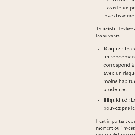
êtes à l'aise
il existe un 
investissement
Toutefois, il exist
les suivants :
Risque
: Tous
un rendement.
correspond à 
avec un risqu
moins habitué
prudente.
Illiquidité
: L
pouvez pas le
Il est important de
moment où l'invest