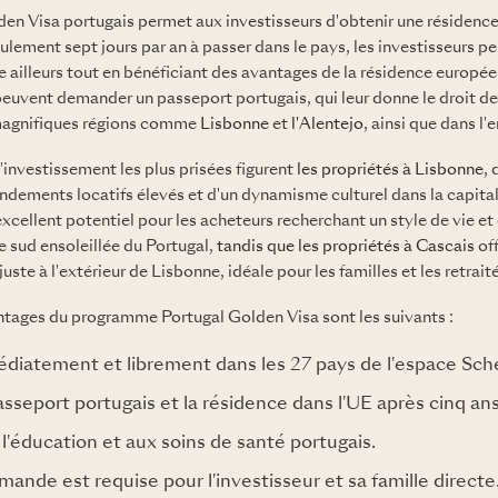
n Visa portugais permet aux investisseurs d'obtenir une résidenc
lement sept jours par an à passer dans le pays, les investisseurs p
e ailleurs tout en bénéficiant des avantages de la résidence europé
peuvent demander un passeport portugais, qui leur donne le droit de v
 magnifiques régions comme
Lisbonne
et
l'Alentejo
, ainsi que dans l
'investissement les plus prisées figurent
les propriétés à Lisbonne
, 
endements locatifs élevés et d'un dynamisme culturel dans la capita
excellent potentiel pour les acheteurs recherchant un style de vie et
e sud ensoleillée du Portugal,
tandis que les propriétés à Cascais
off
 juste à l'extérieur de Lisbonne, idéale pour les familles et les retrait
ntages du programme Portugal Golden Visa sont les suivants :
diatement et librement dans les 27 pays de l'espace Sch
sseport portugais et la résidence dans l'UE après cinq ans
 l'éducation et aux soins de santé portugais.
ande est requise pour l'investisseur et sa famille directe