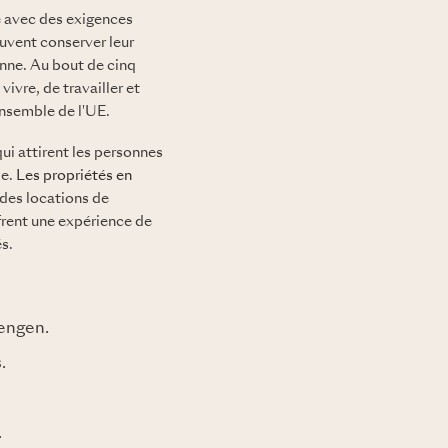
e avec des exigences
euvent conserver leur
enne. Au bout de cinq
ivre, de travailler et
'ensemble de l'UE.
qui attirent les personnes
le.
Les propriétés en
 des locations de
rent une expérience de
és.
engen.
.
.