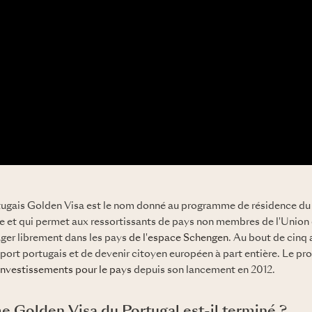
gais Golden Visa est le nom donné au programme de résidence du P
e et qui permet aux ressortissants de pays non membres de l'Union
ager librement dans les pays
de l'espace Schengen
. Au bout de cinq a
ort portugais et de devenir citoyen européen à part entière. Le p
'investissements pour le pays
depuis son lancement en 2012.