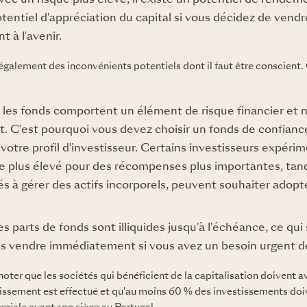
 avec un risque plus élevé, il existe un potentiel de rendem
potentiel d'appréciation du capital si vous décidez de vendr
 à l'avenir.
e également des inconvénients potentiels dont il faut être conscient
 les fonds comportent un élément de risque financier et 
 C'est pourquoi vous devez choisir un fonds de confiance 
votre profil d'investisseur. Certains investisseurs expérim
e plus élevé pour des récompenses plus importantes, tand
s à gérer des actifs incorporels, peuvent souhaiter adop
es parts de fonds sont illiquides jusqu'à l'échéance, ce qui
s vendre immédiatement si vous avez un besoin urgent de 
 noter que les sociétés qui bénéficient de la capitalisation doivent a
issement est effectué et qu'au moins 60 % des investissements doiv