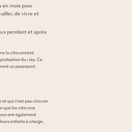
 six mois pour
iller, de vivre et
ays pendant et après
rs la citoyenneté
probation du visa. Ce
ement un passeport
 et qui n'est pas citoyen
e que les citoyens
 peuvent également
leurs enfants à charge,