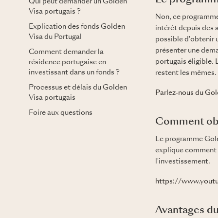
Le programme
Qui peut demander un Golden
Visa portugais ?
Non, ce programme n
Explication des fonds Golden
intérêt depuis des 
Visa du Portugal
possible d'obtenir
présenter une dema
Comment demander la
portugais éligible.
résidence portugaise en
investissant dans un fonds ?
restent les mêmes.
Processus et délais du Golden
Parlez-nous du Gol
Visa portugais
Foire aux questions
Comment obte
Le programme Golde
explique comment 
l'investissement.
https://www.you
Avantages d