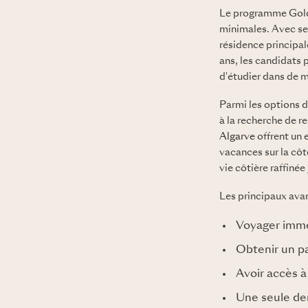
Le programme Golde
minimales. Avec seu
résidence principal
ans, les candidats 
d'étudier dans de
Parmi les options d
à la recherche de r
Algarve
offrent un 
vacances sur la côt
vie côtière raffinée
Les principaux ava
Voyager immé
Obtenir un pa
Avoir accès à
Une seule dem