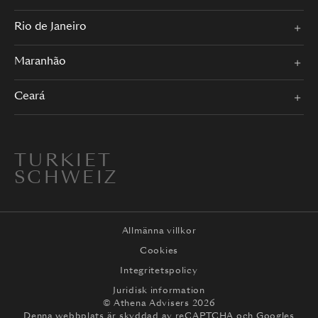
Rio de Janeiro
Maranhão
Ceará
TURKIET
SCHWEIZ
Allmänna villkor
Cookies
Integritetspolicy
Juridisk information
© Athena Advisers 2026
Denna webbplats är skyddad av reCAPTCHA och
Googles