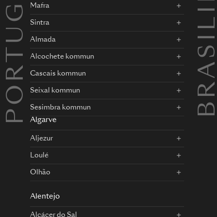
PORTUGAL
BRASILI
Mafra
Sintra
Almada
Alcochete kommun
Cascais kommun
Seixal kommun
Sesimbra kommun
Algarve
Aljezur
Loulé
Olhão
Alentejo
Alcácer do Sal