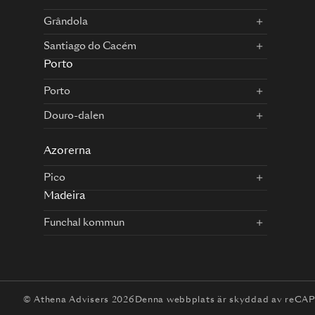
Grândola
Santiago do Cacém
Porto
Porto
Douro-dalen
Azorerna
Pico
Madeira
Funchal kommun
© Athena Advisers 2026
Denna webbplats är skyddad av reC