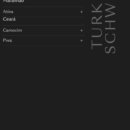
TURKIET
SCHWEIZ
EN
Maranhão
Atins
Ceará
Camocim
Preá