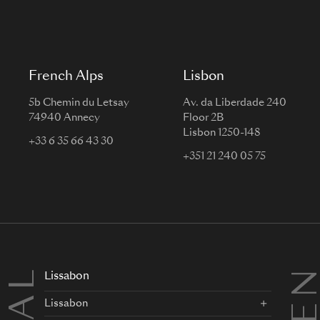
French Alps
Lisbon
5b Chemin du Letsay
Av. da Liberdade 240
74940 Annecy
Floor 2B
Lisbon 1250-148
+33 6 35 66 43 30
+351 21 240 05 75
Lissabon
Lissabon