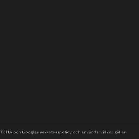
APTCHA och
Googles sekretesspolicy
och
användarvillkor
gäller.