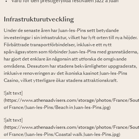
Värd för den prestigefyllda festivalen Jazz à Juan
Infrastrukturutveckling
Under de senaste åren har Juan-les-Pins sett betydande
investeringar i sin infrastruktur, vilket har lyft orten till nya höjder.
Förbättrade transportförbindelser, inklusive ett nytt
spårvägssystem som förbinder Juan-les-Pins med grannstäderna,
har gjort det enklare än någonsin att utforska de omgivande
områdena. Dessutom har stadens bekvämligheter uppgraderats,
inklusive renoveringen av det ikoniska kasinot Juan-les-Pins
Casino, vilket ytterligare ökar stadens attraktionskraft.
![alt text]
(
https://www.athenaadvisers.com/storage/photos/France/Sou
of France/Juan-les-Pins/Beach in Juan-les-Pins.jpg)
![alt text]
(
https://www.athenaadvisers.com/storage/photos/France/Sou
of France/Juan-les-Pins/Coastal walk Juan-les-Pins.jpg)