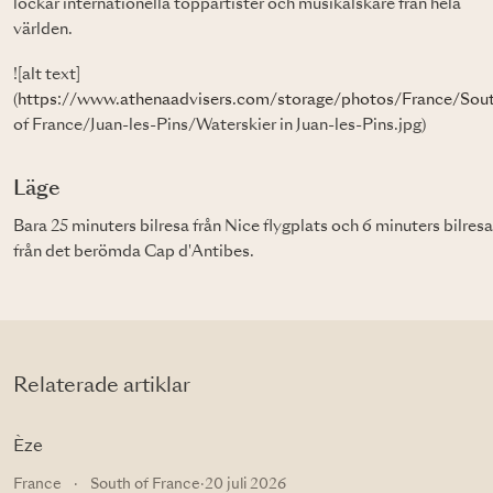
lockar internationella toppartister och musikälskare från hela
världen.
![alt text]
(
https://www.athenaadvisers.com/storage/photos/France/Sou
of France/Juan-les-Pins/Waterskier in Juan-les-Pins.jpg)
Läge
Bara 25 minuters bilresa från Nice flygplats och 6 minuters bilresa
från det berömda Cap d'Antibes.
Relaterade artiklar
Èze
France
·
South of France
·
20 juli 2026