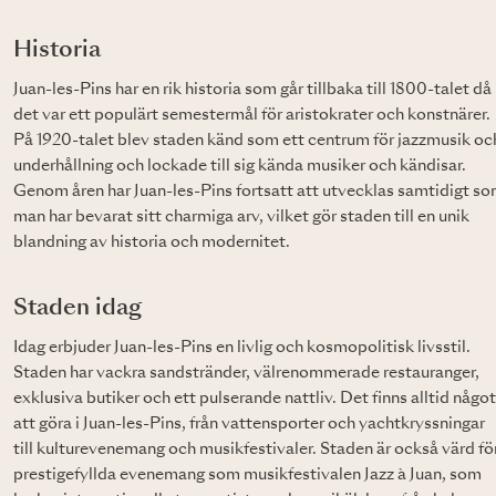
Historia
Juan-les-Pins har en rik historia som går tillbaka till 1800-talet då
det var ett populärt semestermål för aristokrater och konstnärer.
På 1920-talet blev staden känd som ett centrum för jazzmusik oc
underhållning och lockade till sig kända musiker och kändisar.
Genom åren har Juan-les-Pins fortsatt att utvecklas samtidigt s
man har bevarat sitt charmiga arv, vilket gör staden till en unik
blandning av historia och modernitet.
Staden idag
Idag erbjuder Juan-les-Pins en livlig och kosmopolitisk livsstil.
Staden har vackra sandstränder, välrenommerade restauranger,
exklusiva butiker och ett pulserande nattliv. Det finns alltid något
att göra i Juan-les-Pins, från vattensporter och yachtkryssningar
till kulturevenemang och musikfestivaler. Staden är också värd fö
prestigefyllda evenemang som musikfestivalen Jazz à Juan, som