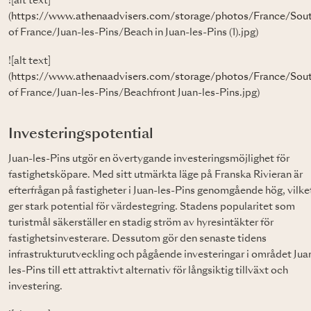
![alt text]
(
https://www.athenaadvisers.com/storage/photos/France/Sou
of France/Juan-les-Pins/Beach in Juan-les-Pins (1).jpg)
![alt text]
(
https://www.athenaadvisers.com/storage/photos/France/Sou
of France/Juan-les-Pins/Beachfront Juan-les-Pins.jpg)
Investeringspotential
Juan-les-Pins utgör en övertygande investeringsmöjlighet för
fastighetsköpare. Med sitt utmärkta läge på Franska Rivieran är
efterfrågan på fastigheter i Juan-les-Pins genomgående hög, vilke
ger stark potential för värdestegring. Stadens popularitet som
turistmål säkerställer en stadig ström av hyresintäkter för
fastighetsinvesterare. Dessutom gör den senaste tidens
infrastrukturutveckling och pågående investeringar i området Jua
les-Pins till ett attraktivt alternativ för långsiktig tillväxt och
investering.