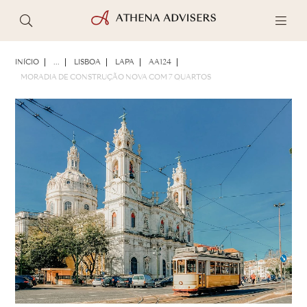
FOTOS
BROCHURA
COMPARTILHAR
INÍCIO
...
LISBOA
LAPA
AA124
MORADIA DE CONSTRUÇÃO NOVA COM 7 QUARTOS