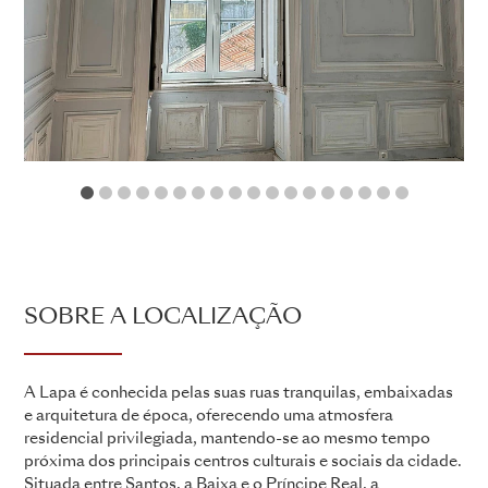
1
2
3
4
5
6
7
8
9
10
11
12
13
14
15
16
17
18
SOBRE A LOCALIZAÇÃO
A Lapa é conhecida pelas suas ruas tranquilas, embaixadas
e arquitetura de época, oferecendo uma atmosfera
residencial privilegiada, mantendo-se ao mesmo tempo
próxima dos principais centros culturais e sociais da cidade.
Situada entre Santos, a Baixa e o Príncipe Real, a