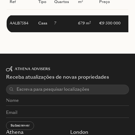
2
Ref
Tipo
Quartos
m
Preço
I
2
AALB7584
Casa
7
679 m
€9 500 000
Receba atualizações de novas propriedades
Subscrever
Athena
London