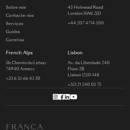
Sobre nós
45 Holmead Road
London SW6 2JD
Contacte-nos
+44 207 4714 500
Serviços
Guides
Carreiras
French Alps
Lisbon
5b Chemin du Letsay
Av. da Liberdade 240
74940 Annecy
Floor 2B
Lisbon 1250-148
+33 6 35 66 43 30
+351 21 240 05 75
FRANÇA