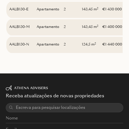
2
AALB130-E
Apartamento
2
143,45 m
€1 430 000
2
AALB130-M
Apartamento
2
143,45 m
€1 400 000
2
AALB130-N
Apartamento
2
124,5 m
€1 440 000
Receba atualizações de novas propriedades