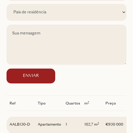
ENVIAR
2
Ref
Tipo
Quartos
m
Preço
I
2
AALB130-D
Apartamento
1
102,7 m
€930 000