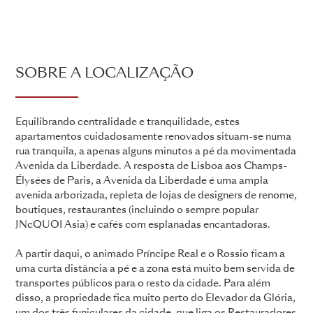
SOBRE A LOCALIZAÇÃO
Equilibrando centralidade e tranquilidade, estes
apartamentos cuidadosamente renovados situam-se numa
rua tranquila, a apenas alguns minutos a pé da movimentada
Avenida da Liberdade. A resposta de Lisboa aos Champs-
Élysées de Paris, a Avenida da Liberdade é uma ampla
avenida arborizada, repleta de lojas de designers de renome,
boutiques, restaurantes (incluindo o sempre popular
JNcQUOI Asia) e cafés com esplanadas encantadoras.
A partir daqui, o animado Príncipe Real e o Rossio ficam a
uma curta distância a pé e a zona está muito bem servida de
transportes públicos para o resto da cidade. Para além
disso, a propriedade fica muito perto do Elevador da Glória,
um dos três funiculares da cidade, que liga os Restauradores