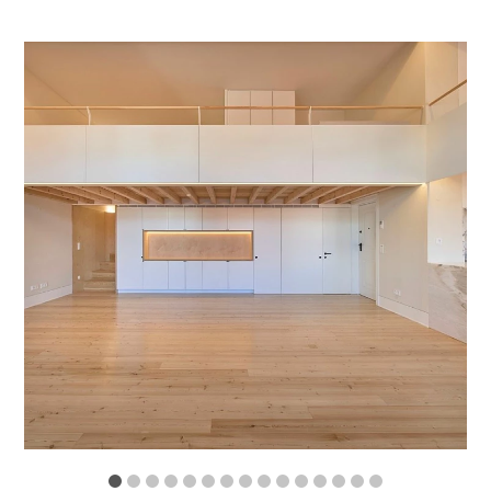
1
2
3
4
5
6
7
8
9
10
11
12
13
14
15