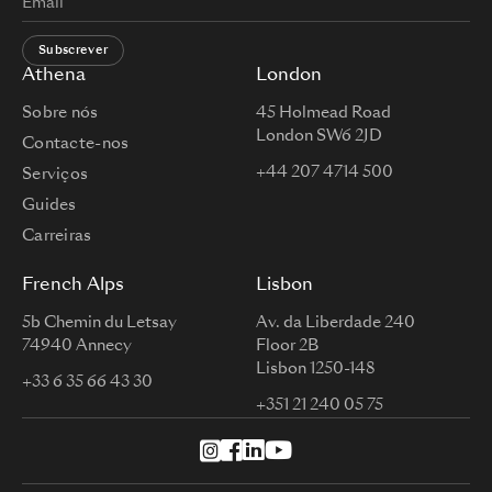
Subscrever
Athena
London
Sobre nós
45 Holmead Road
London SW6 2JD
Contacte-nos
+44 207 4714 500
Serviços
Guides
Carreiras
French Alps
Lisbon
5b Chemin du Letsay
Av. da Liberdade 240
74940 Annecy
Floor 2B
Lisbon 1250-148
+33 6 35 66 43 30
+351 21 240 05 75