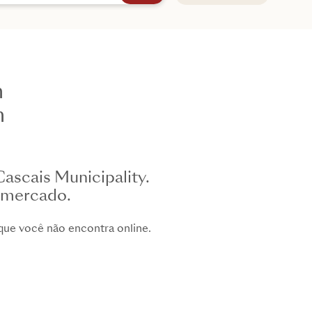
m
m
ascais Municipality.
o mercado.
ue você não encontra online.