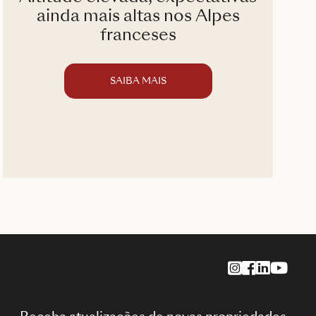
À
ainda mais altas nos Alpes
franceses
SAIBA MAIS