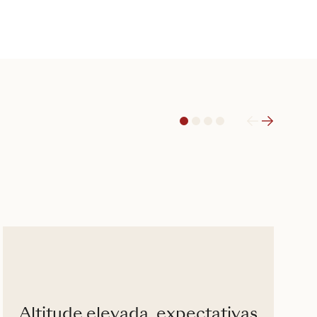
1
2
3
4
Altitude elevada, expectativas