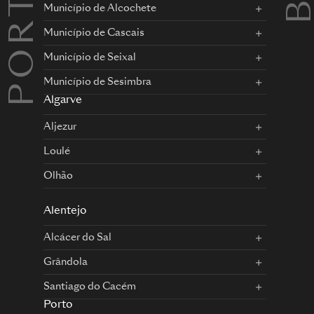
Município de Alcochete
Município de Cascais
Município de Seixal
Município de Sesimbra
Algarve
Aljezur
Loulé
Olhão
Alentejo
Alcácer do Sal
Grândola
Santiago do Cacém
Porto