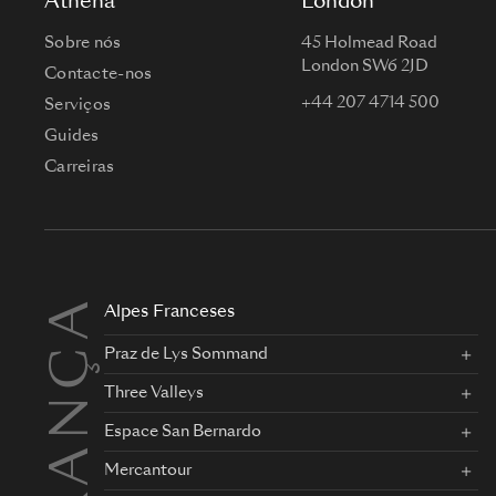
Athena
London
Sobre nós
45 Holmead Road
London SW6 2JD
Contacte-nos
+44 207 4714 500
Serviços
Guides
Carreiras
FRANÇA
Alpes Franceses
Praz de Lys Sommand
Three Valleys
Espace San Bernardo
Mercantour