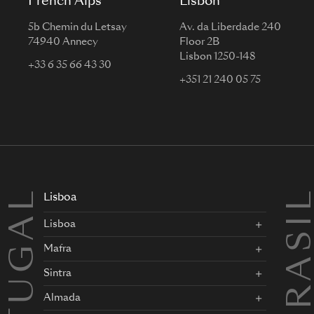
French Alps
Lisbon
5b Chemin du Letsay
Av. da Liberdade 240
74940 Annecy
Floor 2B
Lisbon 1250-148
+33 6 35 66 43 30
+351 21 240 05 75
PORTUGAL
BRASI
Lisboa
Lisboa
Mafra
Sintra
Almada