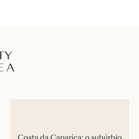
TY
E A
Costa da Caparica: o subúrbio