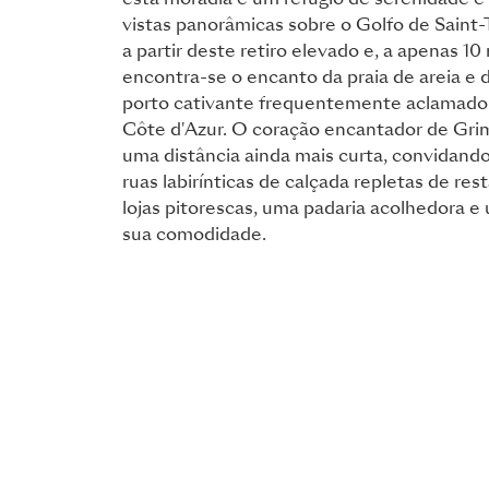
esta moradia é um refúgio de serenidade e 
vistas panorâmicas sobre o Golfo de Sain
a partir deste retiro elevado e, a apenas 10
encontra-se o encanto da praia de areia e
porto cativante frequentemente aclamado
Côte d'Azur. O coração encantador de Gri
uma distância ainda mais curta, convidando
ruas labirínticas de calçada repletas de res
lojas pitorescas, uma padaria acolhedora e
sua comodidade.