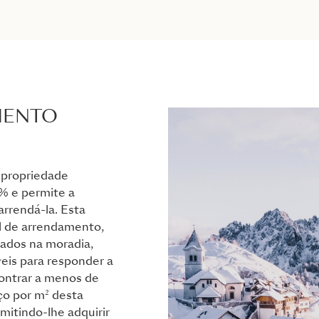
MENTO
 propriedade
2% e permite a
rrendá-la. Esta
l de arrendamento,
rados na moradia,
eis para responder a
ontrar a menos de
ço por m² desta
mitindo-lhe adquirir