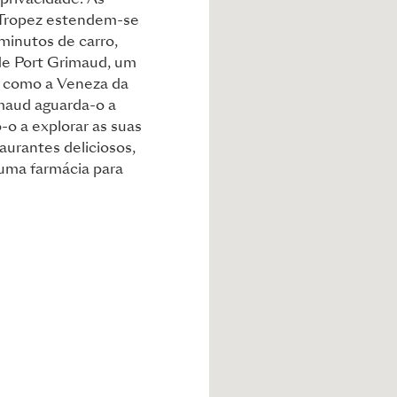
privacidade. As
t-Tropez estendem-se
 minutos de carro,
 de Port Grimaud, um
 como a Veneza da
maud aguarda-o a
-o a explorar as suas
taurantes deliciosos,
 uma farmácia para