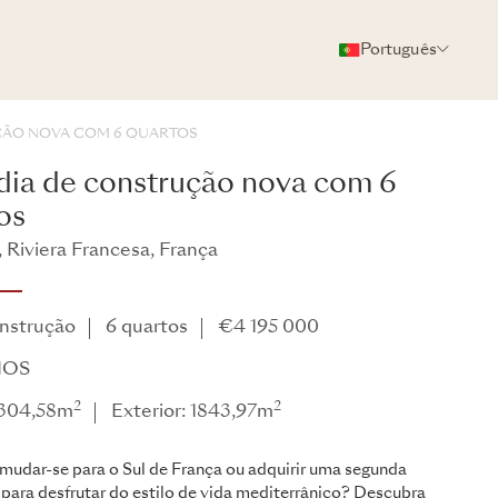
Português
FOTOS
BROCHURA
COMPARTILHAR
ÃO NOVA COM 6 QUARTOS
ia de construção nova com 6
os
 Riviera Francesa, França
Tria
nstrução
6 quartos
€4 195 000
LIOS
2
2
: 304,58m
Exterior: 1843,97m
mudar-se para o Sul de França ou adquirir uma segunda
para desfrutar do estilo de vida mediterrânico? Descubra