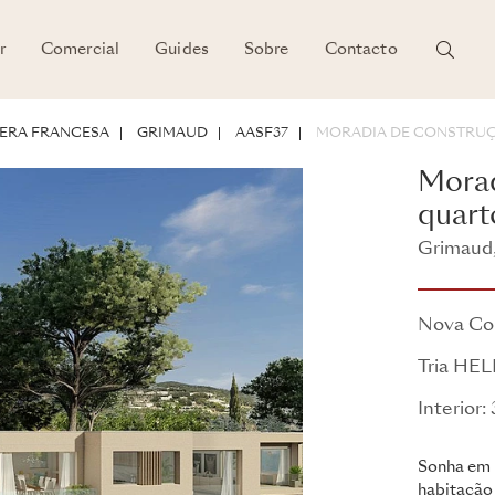
r
Comercial
Guides
Sobre
Contacto
E INVESTIMENTO
IERA FRANCESA
GRIMAUD
AASF37
MORADIA DE CONSTRUÇ
Morad
quart
Grimaud,
Moradias 
Nova Co
Tria HE
Interior
Sonha em 
habitação 