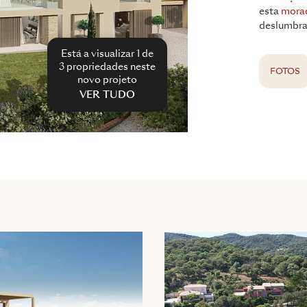
esta
mora
deslumbra
Está a visualizar 1 de
3
propriedades neste
FOTOS
novo projeto
VER TUDO