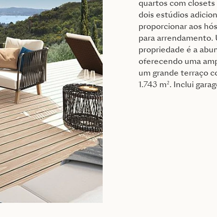
quartos com closets
dois estúdios adicio
proporcionar aos hó
para arrendamento. 
propriedade é a abun
oferecendo uma ampla
um grande terraço co
1.743 m². Inclui gara