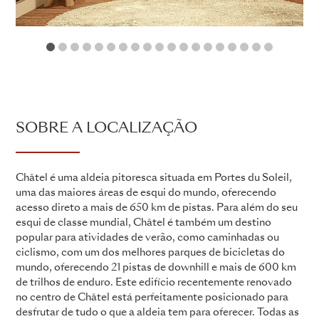
1
2
3
4
5
6
7
8
9
10
11
12
13
14
15
16
17
18
19
SOBRE A LOCALIZAÇÃO
Châtel é uma aldeia pitoresca situada em Portes du Soleil,
uma das maiores áreas de esqui do mundo, oferecendo
acesso direto a mais de 650 km de pistas. Para além do seu
esqui de classe mundial, Châtel é também um destino
popular para atividades de verão, como caminhadas ou
ciclismo, com um dos melhores parques de bicicletas do
mundo, oferecendo 21 pistas de downhill e mais de 600 km
de trilhos de enduro. Este edifício recentemente renovado
no centro de Châtel está perfeitamente posicionado para
desfrutar de tudo o que a aldeia tem para oferecer. Todas as