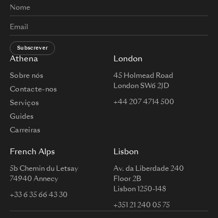
Subscrever
Athena
London
Sobre nós
45 Holmead Road
London SW6 2JD
Contacte-nos
+44 207 4714 500
Serviços
Guides
Carreiras
French Alps
Lisbon
5b Chemin du Letsay
Av. da Liberdade 240
74940 Annecy
Floor 2B
Lisbon 1250-148
+33 6 35 66 43 30
+351 21 240 05 75