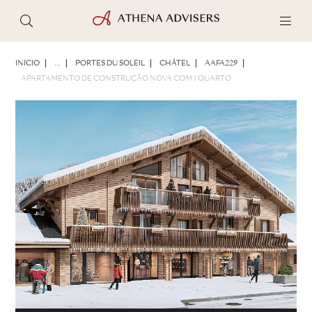
FOTOS
BROCHURA
COMPARTILHAR
INÍCIO
...
PORTES DU SOLEIL
CHÂTEL
AAFA229
APARTAMENTO DE CONSTRUÇÃO NOVA COM 1 QUARTO