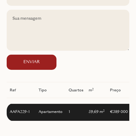
ENVIAR
2
Ref
Tipo
Quartos
m
Preço
I
2
AAFA229-1
Apartamento
1
59,69 m
€389 000