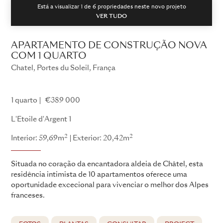
Está a visualizar 1 de
6
propriedades neste novo projeto
VER TUDO
APARTAMENTO DE CONSTRUÇÃO NOVA
COM 1 QUARTO
Chatel, Portes du Soleil, França
L'Etoile d'Argent
1 quarto
€389 000
L'Etoile d'Argent 1
2
2
Interior: 59,69m
Exterior: 20,42m
Situada no coração da encantadora aldeia de Châtel, esta
residência intimista de 10 apartamentos oferece uma
oportunidade excecional para vivenciar o melhor dos Alpes
franceses.