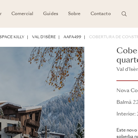
r
Comercial
Guides
Sobre
Contacto
ENTO
SPACE KILLY
VAL D'ISÈRE
AAFA499
COBERTURA DE CONST
Cober
quart
Val d'Isè
Balmâ
Nova Co
Balmâ 2
Interior
Este novo
soberba no