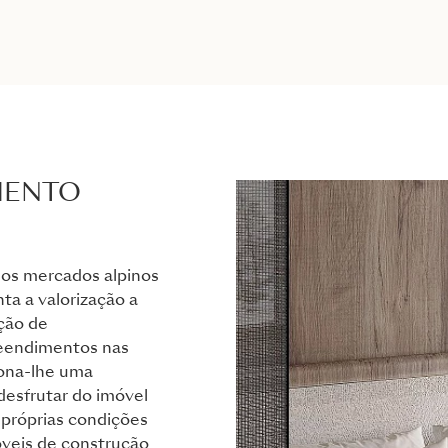
MENTO
dos mercados alpinos
ta a valorização a
ção de
eendimentos nas
iona-lhe uma
desfrutar do imóvel
 próprias condições
óveis de construção