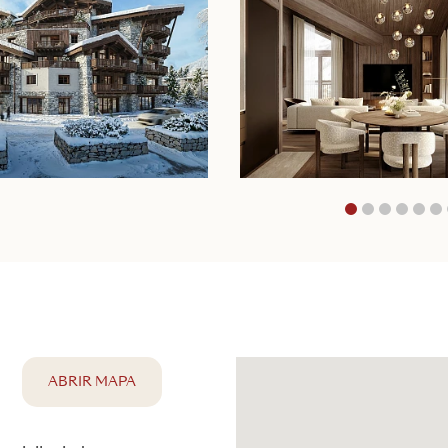
1
2
3
ABRIR MAPA