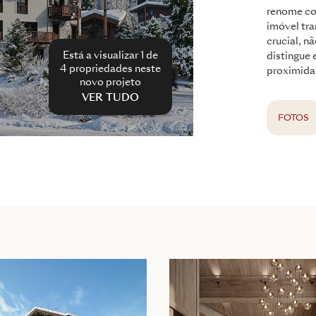
renome co
imóvel tra
crucial, n
Está a visualizar 1 de
distingue
4
propriedades neste
proximida
novo projeto
VER TUDO
FOTOS