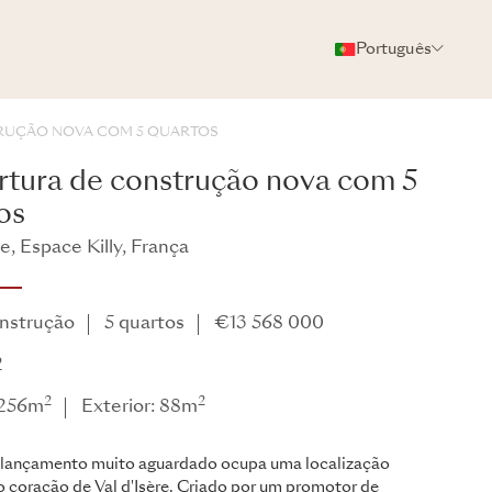
Português
FOTOS
BROCHURA
COMPARTILHAR
RUÇÃO NOVA COM 5 QUARTOS
tura de construção nova com 5
os
re, Espace Killy, França
nstrução
5 quartos
€13 568 000
2
2
2
: 256m
Exterior: 88m
 lançamento muito aguardado ocupa uma localização
 coração de Val d'Isère. Criado por um promotor de