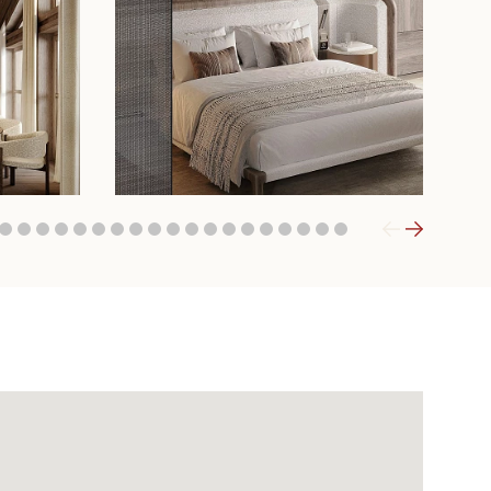
4
5
6
7
8
9
10
11
12
13
14
15
16
17
18
19
20
21
22
23
24
25