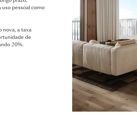
longo prazo,
a uso pessoal como
 nova, a taxa
portunidade de
pando 20%.