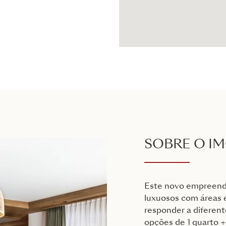
SOBRE O I
Este novo empreend
luxuosos com áreas 
responder a diferen
opções de 1 quarto +