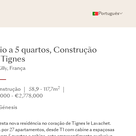
Português
FOTOS
BROCHURA
COMPARTILHAR
io a 5 quartos, Construção
 Tignes
lly, França
Génesis
2
nstrução
58,9 - 117,7m
,000 - €2,778,000
Génesis
sta nova residência no coração de Tignes le Lavachet.
por 27 apartamentos, desde T1 com cabine a espaçosas