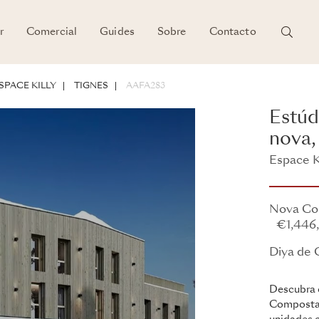
r
Comercial
Guides
Sobre
Contacto
ENTO
SPACE KILLY
TIGNES
AAFA283
Estúd
nova,
Espace Ki
Diya de 
Nova Co
€1,446
Diya de 
Descubra e
Composta 