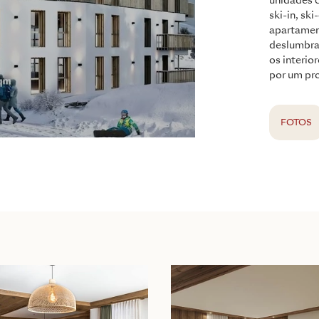
unidades 
ski-in, sk
apartamen
deslumbra
os interi
por um pr
FOTOS