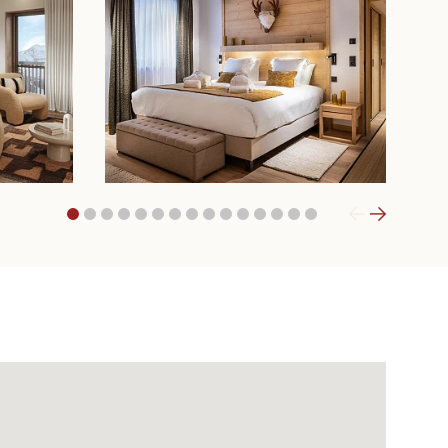
1
2
3
4
5
6
7
8
9
10
11
12
13
14
15