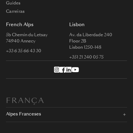
Guides
Carreiras
French Alps
Lisbon
5b Chemin du Letsay
Av. da Liberdade 240
74940 Annecy
Floor 2B
Lisbon 1250-148
+33 6 35 66 43 30
+351 21 240 05 75
FRANÇA
Alpes Franceses