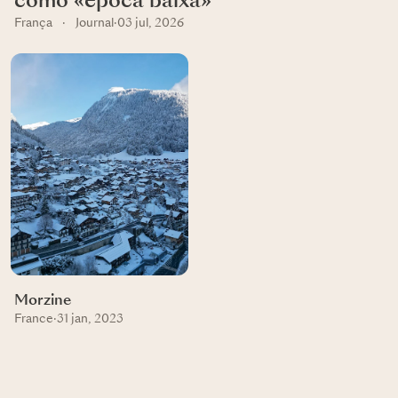
como «época baixa»
França
·
Journal
·
03 jul, 2026
Morzine
France
·
31 jan, 2023