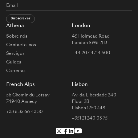
Subscrever
Athena
London
Sobre nós
45 Holmead Road
London SW6 2JD
Contacte-nos
+44 207 4714 500
Serviços
Guides
Carreiras
French Alps
Lisbon
5b Chemin du Letsay
Av. da Liberdade 240
74940 Annecy
Floor 2B
Lisbon 1250-148
+33 6 35 66 43 30
+351 21 240 05 75