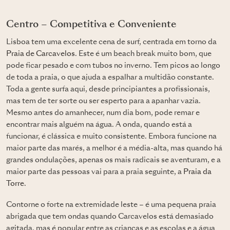
Centro – Competitiva e Conveniente
Lisboa tem uma excelente cena de surf, centrada em torno da
Praia de Carcavelos
. Este é um beach break muito bom, que
pode ficar pesado e com tubos no inverno. Tem picos ao longo
de toda a praia, o que ajuda a espalhar a multidão constante.
Toda a gente surfa aqui, desde principiantes a profissionais,
mas tem de ter sorte ou ser esperto para a apanhar vazia.
Mesmo antes do amanhecer, num dia bom, pode remar e
encontrar mais alguém na água. A onda, quando está a
funcionar, é clássica e muito consistente. Embora funcione na
maior parte das marés, a melhor é a média-alta, mas quando há
grandes ondulações, apenas os mais radicais se aventuram, e a
maior parte das pessoas vai para a praia seguinte, a
Praia da
Torre
.
Contorne o forte na extremidade leste – é uma pequena praia
abrigada que tem ondas quando Carcavelos está demasiado
agitada, mas é popular entre as crianças e as escolas e a água