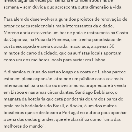
menos algumas vezes por semana e também aos fins de
semana – sem dúvida que acrescenta outra dimensão à vida.
Para além de desenvolver alguns dos projetos de renovação de
propriedades residenciais mais interessantes da cidade,
Moreno abriu este verão um bar de praia e restaurante na Costa
da Caparica, na Praia da Princesa, um trecho paradisíaco de
costa escarpada e areia dourada imaculada, a apenas 30
minutos de carro da cidade, que os surfistas locais apontam
como um dos melhores locais para surfar em Lisboa.
A dinâmica cultura do surf ao longo da costa de Lisboa parece
estar em plena expansão, atraindo um público cada vez mais
internacional para surfar ou investir numa
propriedade à venda
em Lisboa
e nas áreas circundantes. Santiago Bebbiano, o
magnata da hotelaria que está por detrás de um dos bares de
praia mais badalados do Brasil, o Rocka, é um dos muitos
brasileiros que se deslocam a Portugal no outono para apanhar
a cena das ondas grandes, que ele classifica como "uma das
melhores do mundo".