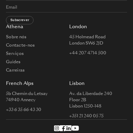
Subscrever
Athena
London
Sobre nós
45 Holmead Road
London SW6 2JD
Contacte-nos
+44 207 4714 500
Serviços
Guides
Carreiras
French Alps
Lisbon
5b Chemin du Letsay
Av. da Liberdade 240
74940 Annecy
Floor 2B
Lisbon 1250-148
+33 6 35 66 43 30
+351 21 240 05 75