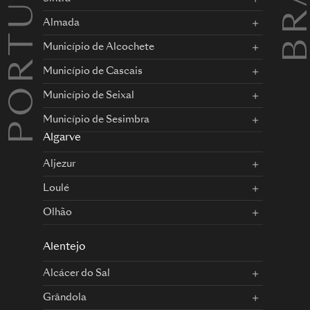
PORTUGAL
Almada
Município de Alcochete
Município de Cascais
Município de Seixal
Município de Sesimbra
Algarve
Aljezur
Loulé
Olhão
Alentejo
Alcácer do Sal
Grândola