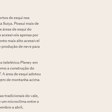
ortos de esqui nos
a Suíça. Possui mais de
s áreas de esqui do
s acessíveis apenas por
onto mais alto acessível
e produção de neve para
 o teleférico Pleney em
como a construção do
. A área de esqui adotou
sagem de montanha acima
s tradicionais do vale,
e um microclima entre o
embro a abril,