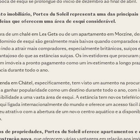
oca de esqui se prolongue do início de dezembro ao final de abril.
to imobiliário, Portes du Soleil representa uma das principais 
deias que oferecem uma área de esqui considerável.
ura de um
chalé em Les Gets
ou de um
apartamento em Morzine
, d
 domínio de esqui são geralmente mais baixos quando comparados 
indo a atrair mais compradores, especialmente britânicos, suíços e
ntajoso do que as estâncias suíças. Os investidores que procuram
 imóveis a pronto pagamento como um investimento a longo praz
ncia durante todo o ano.
venda em Châtel
, especificamente, tem visto um aumento na procur
 a ganhar popularidade como um destino durante todo o ano, com i
bilidade a uma vasta área de esqui. A estância tem novos teleférico
qui ligada internacionalmente do mundo e oferece um acesso fácil à
seu atrativo com a abertura de um novo centro aquático e a disponi
o.
s de propriedades, Portes du Soleil oferece apartamentos e 
onstrução nova
, que oferecem várias vantagens em relação aos imó