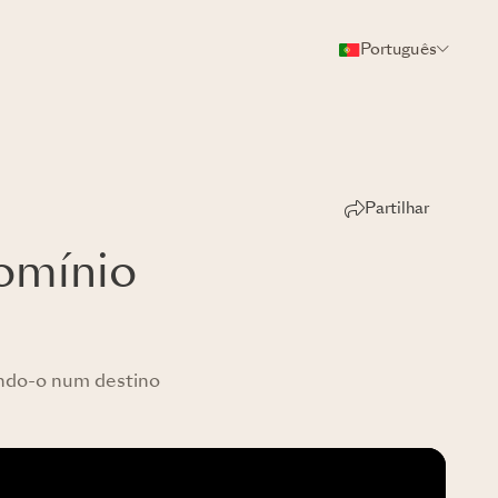
Português
Partilhar
domínio
nando-o num destino