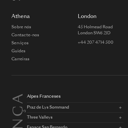
Athena
London
Sobre nós
45 Holmead Road
London SW6 2JD
Contacte-nos
+44 207 4714 500
Serviços
Guides
Carreiras
FRANÇA
Alpes Franceses
Praz de Lys Sommand
Three Valleys
Espace San Bernardo