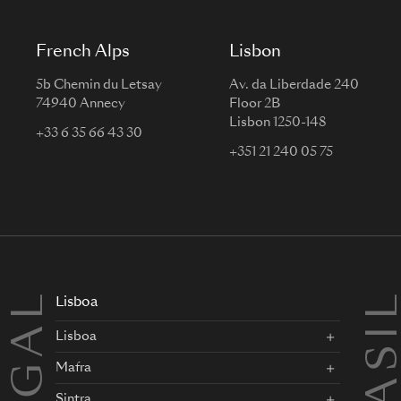
French Alps
Lisbon
5b Chemin du Letsay
Av. da Liberdade 240
74940 Annecy
Floor 2B
Lisbon 1250-148
+33 6 35 66 43 30
+351 21 240 05 75
BRASI
Lisboa
Lisboa
Mafra
Sintra