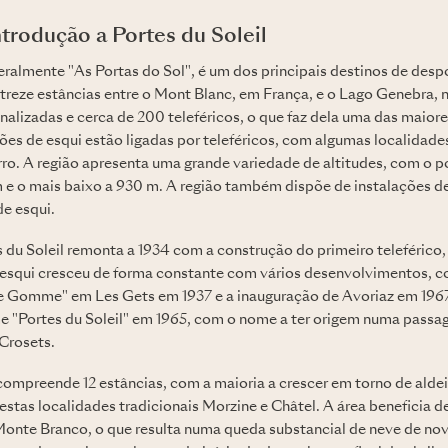
trodução a Portes du Soleil
iteralmente "As Portas do Sol", é um dos principais destinos de desp
treze estâncias entre o Mont Blanc, em França, e o Lago Genebra, n
nalizadas e cerca de 200 teleféricos, o que faz dela uma das maiore
ões de esqui estão ligadas por teleféricos, com algumas localidade
rro. A região apresenta uma grande variedade de altitudes, com o p
 e o mais baixo a 930 m. A região também dispõe de instalações d
de esqui.
s du Soleil remonta a 1934 com a construção do primeiro teleférico,
 esqui cresceu de forma constante com vários desenvolvimentos, 
de Gomme" em Les Gets em 1937 e a inauguração de Avoriaz em 1967
e "Portes du Soleil" em 1965, com o nome a ter origem numa pas
 Crosets.
compreende 12 estâncias, com a maioria a crescer em torno de aldeia
stas localidades tradicionais Morzine e Châtel. A área beneficia d
onte Branco, o que resulta numa queda substancial de neve de nov