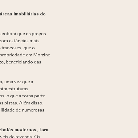
áreas imobiliárias de
escobrirá que os preços
com estâncias mais
 franceses, que o
propriedade em Morzine
o, beneficiando das
a, uma vez que a
nfraestruturas
s, o que a torna parte
s pistas. Além disso,
bilidade de numerosas
chalés modernos, fora
veis de revenda. Os