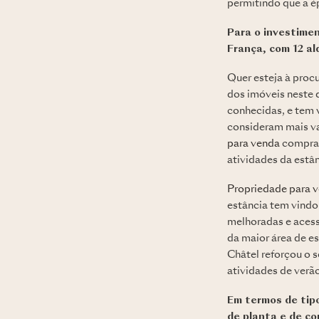
permitindo que a ép
Para o investimen
França, com 12 al
Quer esteja à proc
dos imóveis neste
conhecidas, e tem v
consideram mais va
para venda
compram
atividades da estâ
Propriedade para 
estância tem vindo
melhoradas e acessi
da maior área de es
Châtel reforçou o 
atividades de verã
Em termos de tipo
de planta e de c