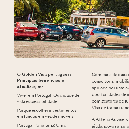
O Golden Visa português:
Com mais de duas 
Principais benefícios e
consultoria imobil
atualizações
apoiada por uma ext
oportunidades de in
Viver em Portugal: Qualidade de
com gestores de fu
vida e acessibilidade
Visa de forma tranq
Porquê escolher investimentos
em fundos em vez de imóveis
A Athena Advisers 
Portugal Panorama: Uma
ajudando-os a apro