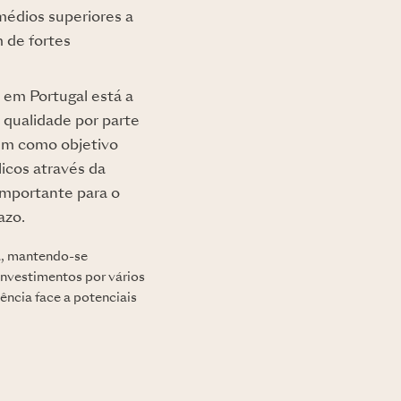
médios superiores a
 de fortes
 em Portugal está a
 qualidade por parte
tem como objetivo
licos através da
importante para o
azo.
a, mantendo-se
 investimentos por vários
ência face a potenciais