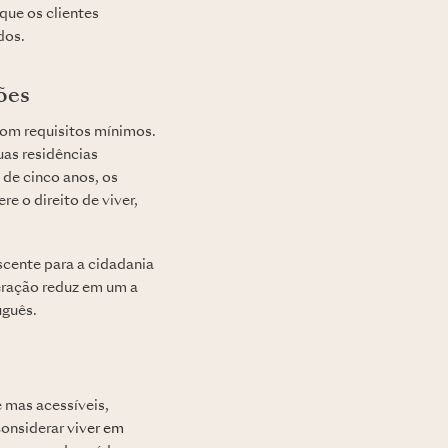
que os clientes
dos.
ções
com requisitos mínimos.
uas residências
 de cinco anos, os
e o direito de viver,
cente para a cidadania
teração reduz em um a
uguês.
e mas acessíveis,
considerar
viver em