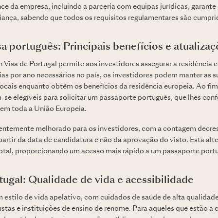
nce da empresa, incluindo a parceria com equipas jurídicas, garante 
ança, sabendo que todos os requisitos regulamentares são cumpri
a português: Principais benefícios e atualiza
Visa de Portugal permite aos investidores assegurar a residência 
as por ano necessários no país, os investidores podem manter as s
locais enquanto obtêm os benefícios da residência europeia. Ao fim
se elegíveis para solicitar um passaporte português, que lhes confer
r em toda a União Europeia.
entemente melhorado para os investidores, com a contagem decres
partir da data de candidatura e não da aprovação do visto. Esta al
total, proporcionando um acesso mais rápido a um passaporte port
tugal: Qualidade de vida e acessibilidade
m estilo de vida apelativo, com cuidados de saúde de alta qualidad
ustas e instituições de ensino de renome. Para aqueles que estão a 