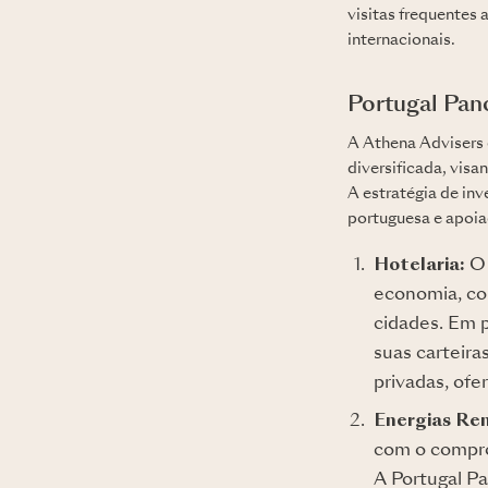
visitas frequentes 
internacionais.
Portugal Pan
A Athena Advisers
diversificada, vis
A estratégia de in
portuguesa e apoia
Hotelaria:
O 
economia, co
cidades. Em p
suas carteira
privadas, ofe
Energias Ren
com o compro
A Portugal P