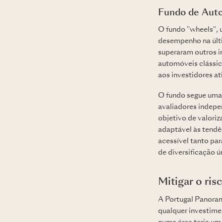
Fundo de Auto
O fundo "wheels", 
desempenho na últ
superaram outros i
automóveis clássic
aos investidores a
O fundo segue uma 
avaliadores indepe
objetivo de valoriz
adaptável às tend
acessível tanto pa
de diversificação 
Mitigar o ris
A Portugal Panoram
qualquer investime