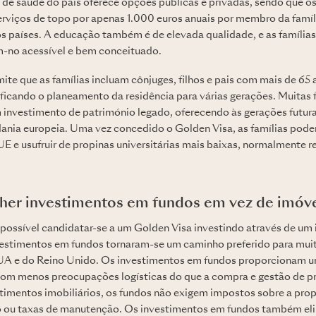
a de saúde do país oferece opções públicas e privadas, sendo que o
rviços de topo por apenas 1.000 euros anuais por membro da famíli
tos países. A educação também é de elevada qualidade, e as família
-no acessível e bem conceituado.
ite que as famílias incluam cônjuges, filhos e pais com mais de 65
ficando o planeamento da residência para várias gerações. Muitas f
nvestimento de património legado, oferecendo às gerações futuras 
dania europeia. Uma vez concedido o Golden Visa, as famílias podem
E e usufruir de propinas universitárias mais baixas, normalmente r
her investimentos em fundos em vez de imóv
 possível candidatar-se a um Golden Visa investindo através de um
nvestimentos em fundos tornaram-se um caminho preferido para mui
EUA e do Reino Unido. Os investimentos em fundos proporcionam 
, com menos preocupações logísticas do que a compra e gestão de p
stimentos imobiliários, os fundos não exigem impostos sobre a pro
o ou taxas de manutenção. Os investimentos em fundos também el