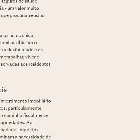
s seguros de saúde
a - um valor muito
s que procuram ensino
 anos numa única
amílias utilizam o
a flexibilidade e os
 trabalhar, viver e
eservadas aos residentes
eis
investimento imobiliário
tos, particularmente
um caminho fiscalmente
ropriedades. Ao
priedade, impostos
iminam a necessidade de