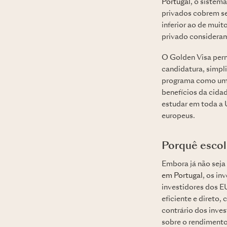
Portugal
, o sistem
privados cobrem se
inferior ao de mui
privado consideram
O Golden Visa perm
candidatura, simpli
programa como um i
benefícios da cida
estudar em toda a U
europeus.
Porquê escol
Embora já não seja
em Portugal
, os i
investidores dos 
eficiente e direto
contrário dos inve
sobre o rendiment