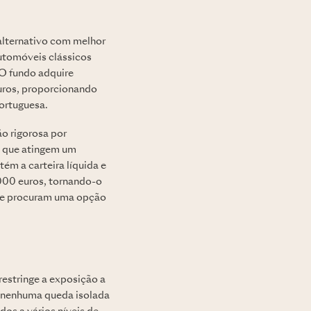
alternativo com melhor
utomóveis clássicos
 O fundo adquire
uros, proporcionando
ortuguesa.
o rigorosa por
s que atingem um
ém a carteira líquida e
000 euros, tornando-o
que procuram uma opção
restringe a exposição a
ue nenhuma queda isolada