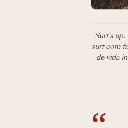
Surf's up
surf com fá
de vida i