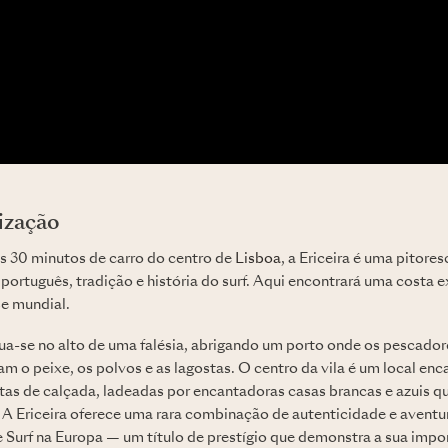
lização
s 30 minutos de carro do centro de
Lisboa
, a Ericeira é uma pitore
português, tradição e história do surf. Aqui encontrará uma costa 
se mundial.
itua-se no alto de uma falésia, abrigando um porto onde os pescado
m o peixe, os polvos e as lagostas. O centro da vila é um local enc
eitas de calçada, ladeadas por encantadoras casas brancas e azuis 
l. A Ericeira oferece uma rara combinação de autenticidade e avent
 Surf na Europa — um título de prestígio que demonstra a sua impo