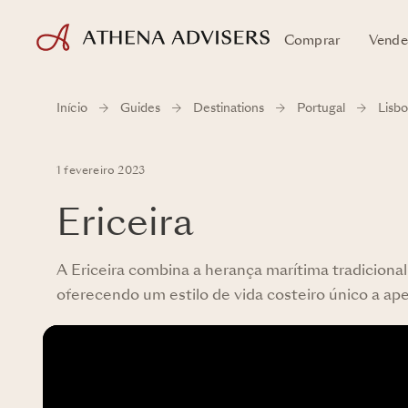
Comprar
Vende
Início
Guides
Destinations
Portugal
Lisbo
1 fevereiro 2023
Ericeira
A Ericeira combina a herança marítima tradiciona
oferecendo um estilo de vida costeiro único a ap