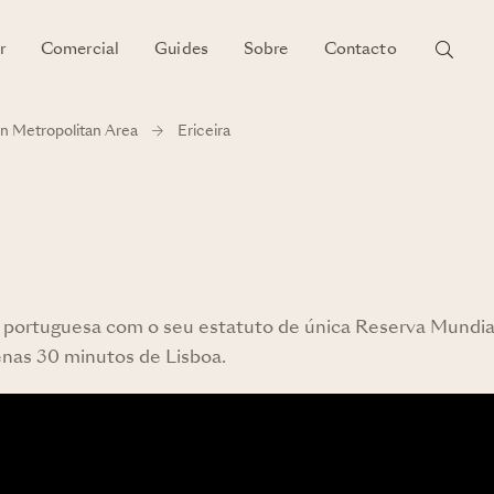
r
Comercial
Guides
Sobre
Contacto
n Metropolitan Area
Ericeira
l portuguesa com o seu estatuto de única Reserva Mundial
enas 30 minutos de Lisboa.