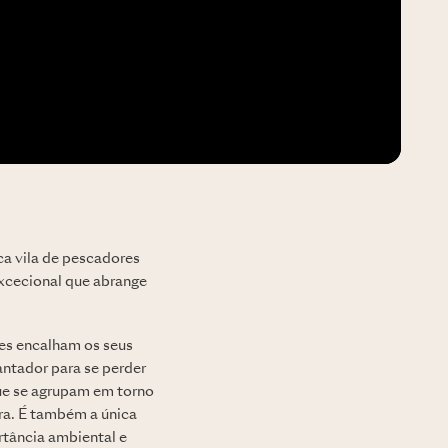
sca vila de pescadores
excecional que abrange
res encalham os seus
antador para se perder
que se agrupam em torno
ura. É também a única
rtância ambiental e