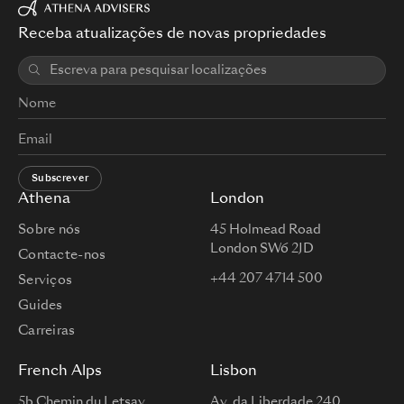
Receba atualizações de novas propriedades
Subscrever
Athena
London
Sobre nós
45 Holmead Road
London SW6 2JD
Contacte-nos
+44 207 4714 500
Serviços
Guides
Carreiras
French Alps
Lisbon
5b Chemin du Letsay
Av. da Liberdade 240