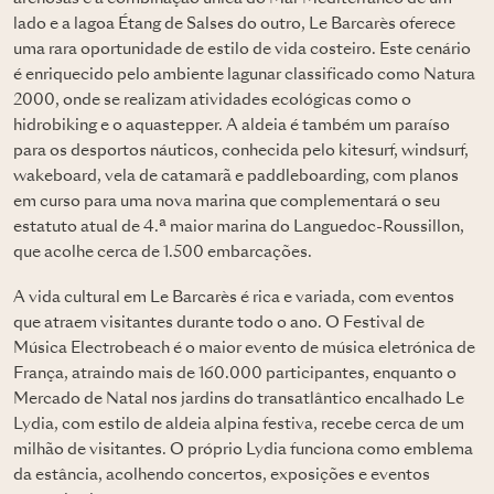
lado e a lagoa Étang de Salses do outro, Le Barcarès oferece
uma rara oportunidade de estilo de vida costeiro. Este cenário
é enriquecido pelo ambiente lagunar classificado como Natura
2000, onde se realizam atividades ecológicas como o
hidrobiking e o aquastepper. A aldeia é também um paraíso
para os desportos náuticos, conhecida pelo kitesurf, windsurf,
wakeboard, vela de catamarã e paddleboarding, com planos
em curso para uma nova marina que complementará o seu
estatuto atual de 4.ª maior marina do Languedoc-Roussillon,
que acolhe cerca de 1.500 embarcações.
A vida cultural em Le Barcarès é rica e variada, com eventos
que atraem visitantes durante todo o ano. O Festival de
Música Electrobeach é o maior evento de música eletrónica de
França, atraindo mais de 160.000 participantes, enquanto o
Mercado de Natal nos jardins do transatlântico encalhado Le
Lydia, com estilo de aldeia alpina festiva, recebe cerca de um
milhão de visitantes. O próprio Lydia funciona como emblema
da estância, acolhendo concertos, exposições e eventos